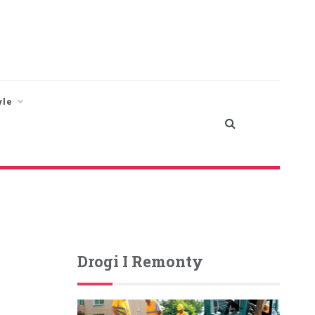
yle
Drogi I Remonty