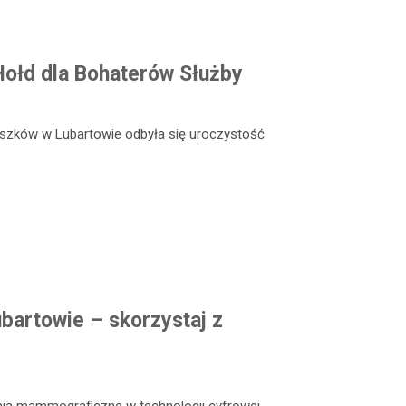
 Hołd dla Bohaterów Służby
szków w Lubartowie odbyła się uroczystość
artowie – skorzystaj z
nia mammograficzne w technologii cyfrowej,