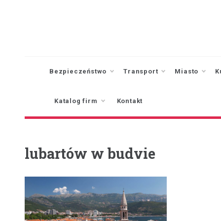
Skip
to
content
Bezpieczeństwo
Transport
Miasto
K
Katalog firm
Kontakt
lubartów w budvie