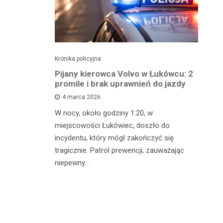
Kronika policyjna
Kro
ch: 23-
Pijany kierowca Volvo w Łukówcu: 2
P
z przejęte
promile i brak uprawnień do jazdy
lu
4 marca 2026
W nocy, około godziny 1:20, w
W 
 Michowa
miejscowości Łukówiec, doszło do
Ko
kobiety,
incydentu, który mógł zakończyć się
co
ternetowego.
tragicznie. Patrol prewencji, zauważając
do
…
niepewny…
ro