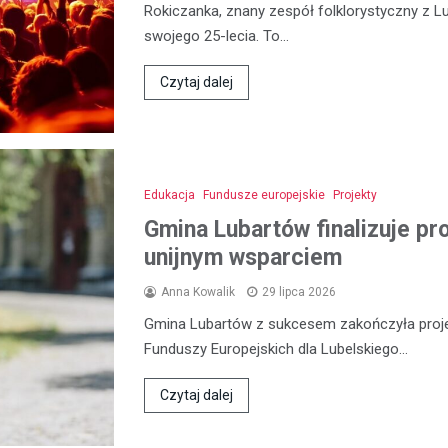
Rokiczanka, znany zespół folklorystyczny z L
swojego 25-lecia. To…
Czytaj dalej
Edukacja
Fundusze europejskie
Projekty
Gmina Lubartów finalizuje pr
unijnym wsparciem
Anna Kowalik
29 lipca 2026
Gmina Lubartów z sukcesem zakończyła proje
Funduszy Europejskich dla Lubelskiego…
Czytaj dalej