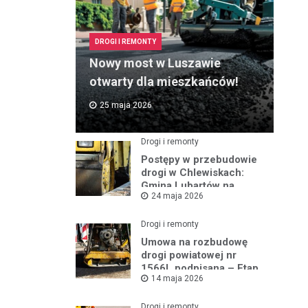
DROGI I REMONTY
Nowy most w Luszawie
otwarty dla mieszkańców!
25 maja 2026
Drogi i remonty
Postępy w przebudowie
drogi w Chlewiskach:
Gmina Lubartów na
24 maja 2026
miejscu inwestycji
Drogi i remonty
Umowa na rozbudowę
drogi powiatowej nr
1566L podpisana – Etap
14 maja 2026
III w toku
Drogi i remonty