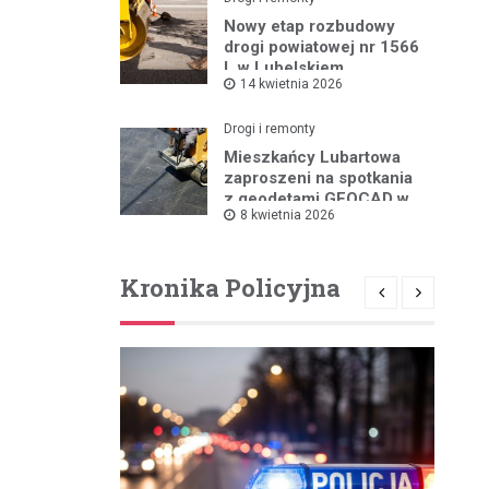
Nowy etap rozbudowy
drogi powiatowej nr 1566
L w Lubelskiem
14 kwietnia 2026
Drogi i remonty
Mieszkańcy Lubartowa
zaproszeni na spotkania
z geodetami GEOCAD w
8 kwietnia 2026
sprawie budowy S19
Kronika Policyjna