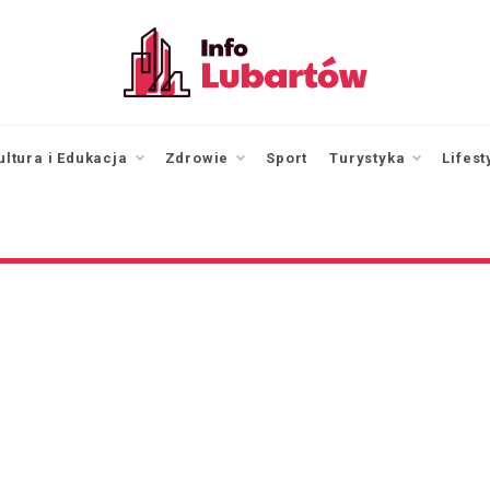
infolubartow.pl
Portal informacyjny dla
mieszkańców Lubartowa
ultura i Edukacja
Zdrowie
Sport
Turystyka
Lifest