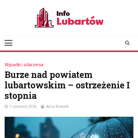
Skip
to
content
infolubartow.pl
Portal informacyjny dla
mieszkańców Lubartowa
Wypadki i zdarzenia
Burze nad powiatem
lubartowskim – ostrzeżenie I
stopnia
1 czerwca 2026
Anna Kowalik