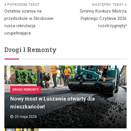
Nawigacja
Ostatnia szansa na
Gminny Konkurs Mistrza
wpisu
przedszkole w Skrobowie:
Pięknego Czytania 2026
rusza rekrutacja
rozstrzygnięty!
uzupełniająca
Drogi I Remonty
DROGI I REMONTY
Nowy most w Luszawie otwarty dla
mieszkańców!
25 maja 2026