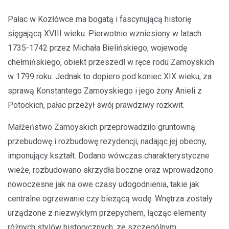
Pałac w Kozłówce ma bogatą i fascynującą historię
sięgającą XVIII wieku. Pierwotnie wzniesiony w latach
1735-1742 przez Michała Bielińskiego, wojewodę
chełmińskiego, obiekt przeszedł w ręce rodu Zamoyskich
w 1799 roku. Jednak to dopiero pod koniec XIX wieku, za
sprawą Konstantego Zamoyskiego i jego żony Anieli z
Potockich, pałac przeżył swój prawdziwy rozkwit.
Małżeństwo Zamoyskich przeprowadziło gruntowną
przebudowę i rozbudowę rezydencji, nadając jej obecny,
imponujący kształt. Dodano wówczas charakterystyczne
wieże, rozbudowano skrzydła boczne oraz wprowadzono
nowoczesne jak na owe czasy udogodnienia, takie jak
centralne ogrzewanie czy bieżącą wodę. Wnętrza zostały
urządzone z niezwykłym przepychem, łącząc elementy
różnych stylów historycznych, ze szczególnym