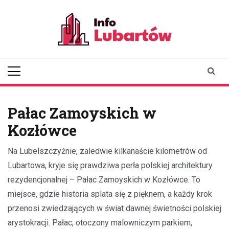
Skip
to
content
infolubartow.pl
Portal informacyjny dla
mieszkańców Lubartowa
Pałac Zamoyskich w
Kozłówce
Na Lubelszczyźnie, zaledwie kilkanaście kilometrów od
Lubartowa, kryje się prawdziwa perła polskiej architektury
rezydencjonalnej – Pałac Zamoyskich w Kozłówce. To
miejsce, gdzie historia splata się z pięknem, a każdy krok
przenosi zwiedzających w świat dawnej świetności polskiej
arystokracji. Pałac, otoczony malowniczym parkiem,