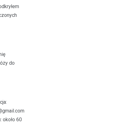
 odkryłem
eczonych
nię
róży do
cja:
@gmail.com
u: około 60