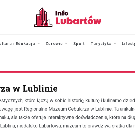
infolubartow.pl
Portal informacyjny dla
mieszkańców Lubartowa
ultura i Edukacja
Zdrowie
Sport
Turystyka
Lifest
za w Lublinie
stycznych, które łączą w sobie historię, kulturę i kulinarne dzie
uwagę, jest Regionalne Muzeum Cebularza w Lublinie. Ta unikalna
maku, ale także oferuje interaktywne doświadczenie, które na dłu
Lublina, niedaleko Lubartowa, muzeum to prawdziwa gratka dla 