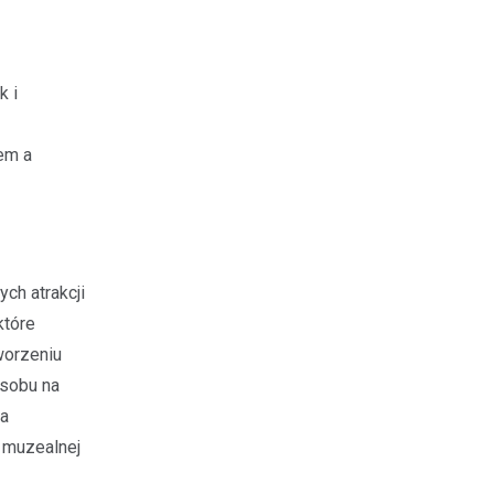
k i
em a
ch atrakcji
które
worzeniu
osobu na
za
 muzealnej