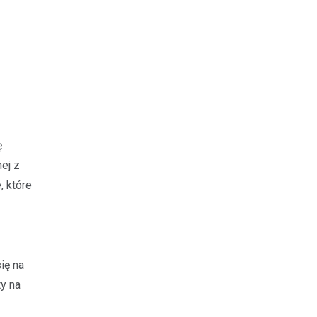
ę
ej z
, które
ię na
ty na