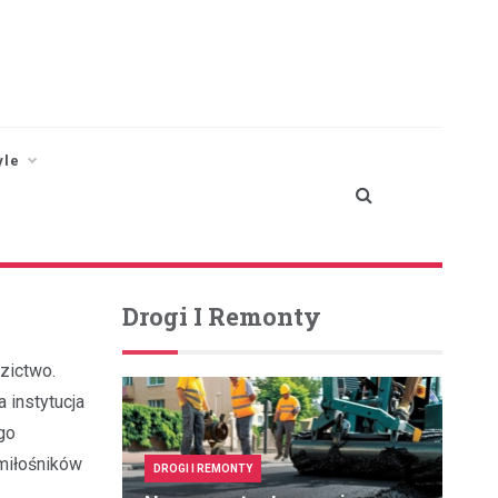
yle
Drogi I Remonty
dzictwo.
 instytucja
go
miłośników
DROGI I REMONTY