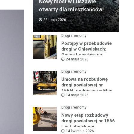
Nowy most w Luszawie
otwarty dla mieszkańców!
25 maja 2026
Drogi i remonty
Postępy w przebudowie
drogi w Chlewiskach:
Gmina Lubartów na
24 maja 2026
miejscu inwestycji
Drogi i remonty
Umowa na rozbudowę
drogi powiatowej nr
1566L podpisana – Etap
14 maja 2026
III w toku
Drogi i remonty
Nowy etap rozbudowy
drogi powiatowej nr 1566
L w Lubelskiem
14 kwietnia 2026