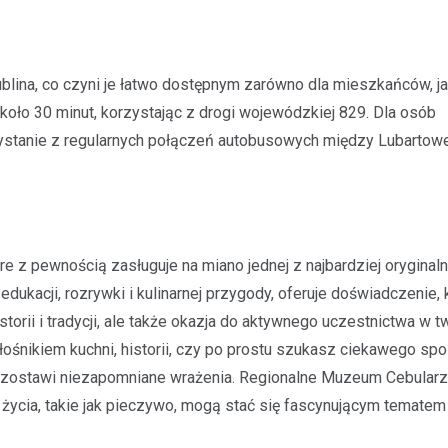
lina, co czyni je łatwo dostępnym zarówno dla mieszkańców, ja
ło 30 minut, korzystając z drogi wojewódzkiej 829. Dla osób
zystanie z regularnych połączeń autobusowych między Lubartow
 z pewnością zasługuje na miano jednej z najbardziej oryginalny
ukacji, rozrywki i kulinarnej przygody, oferuje doświadczenie, 
torii i tradycji, ale także okazja do aktywnego uczestnictwa w t
łośnikiem kuchni, historii, czy po prostu szukasz ciekawego sp
zostawi niezapomniane wrażenia. Regionalne Muzeum Cebular
życia, takie jak pieczywo, mogą stać się fascynującym tematem