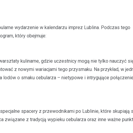
pularne wydarzenie w kalendarzu imprez Lublina. Podczas tego
gram, który obejmuje:
rsztaty kulinarne, gdzie uczestnicy mogą nie tylko nauczyć si
ntować z nowymi wariacjami tego przysmaku. Na przykład, w jedn
a lodów o smaku cebularza – nietypowe i intrygujące połączenie
ecjalne spacery z przewodnikami po Lublinie, które skupiają s
sca związane z tradycją wypieku cebularza oraz inne ważne punk