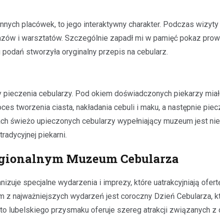
Kronika policyjna
nych placówek, to jego interaktywny charakter. Podczas wizyty
Oszustwo na komunikatora
azów i warsztatów. Szczególnie zapadł mi w pamięć pokaz pro
latka straciła 1500 zł prze
konto znajomego
g podań stworzyła oryginalny przepis na cebularz.
21 listopada 2025
W ostatnich dniach policjanci z
otrzymali zgłoszenie od młodej 
 pieczenia cebularzy. Pod okiem doświadczonych piekarzy mia
która padła ofiarą oszustwa in
s tworzenia ciasta, nakładania cebuli i maku, a następnie piecz
23-latka, będąc przekonana, że
ach świeżo upieczonych cebularzy wypełniający muzeum jest ni
radycyjnej piekarni.
gionalnym Muzeum Cebularza
zuje specjalne wydarzenia i imprezy, które uatrakcyjniają ofertę
m z najważniejszych wydarzeń jest coroczny Dzień Cebularza, k
to lubelskiego przysmaku oferuje szereg atrakcji związanych z