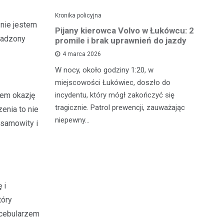
Kronika policyjna
Kro
 nie jestem
ch: 23-
Pijany kierowca Volvo w Łukówcu: 2
P
wadzony
z przejęte
promile i brak uprawnień do jazdy
lu
4 marca 2026
W nocy, około godziny 1:20, w
W 
 Michowa
miejscowości Łukówiec, doszło do
Ko
kobiety,
incydentu, który mógł zakończyć się
co
łem okazję
ternetowego.
tragicznie. Patrol prewencji, zauważając
do
enia to nie
…
niepewny…
ro
esamowity i
 i
tóry
 cebularzem