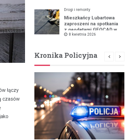
Drogi i remonty
Mieszkańcy Lubartowa
zaproszeni na spotkania
z geodetami GEOCAD w
8 kwietnia 2026
sprawie budowy S19
Kronika Policyjna
ków łączy
cą czasów
ę
jako