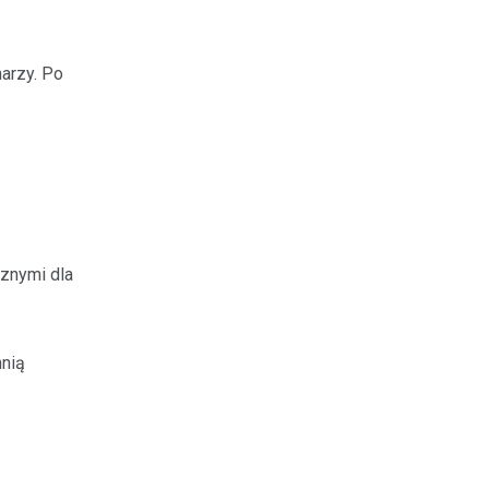
arzy. Po
znymi dla
hnią