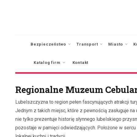
Skip
to
content
Bezpieczeństwo
Transport
Miasto
K
Katalog firm
Kontakt
Regionalne Muzeum Cebular
Lubelszczyzna to region pełen fascynujących atrakcji tury
Jednym z takich miejsc, które z pewnością zasługuje na 
nie tylko prezentuje historię słynnego lubelskiego przys
pozostaje w pamięci odwiedzających. Położone w sercu 
lokalnej kuchni i tradycji.