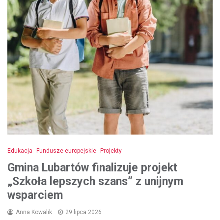
Edukacja
Fundusze europejskie
Projekty
Gmina Lubartów finalizuje projekt
„Szkoła lepszych szans” z unijnym
wsparciem
Anna Kowalik
29 lipca 2026