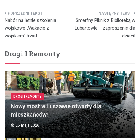
Nawigacja
Nabór na letnie szkolenia
Smerfny Piknik z Biblioteką w
wpisu
wojskowe „Wakacje z
Lubartowie – zaproszenie dla
wojskiem” trwa!
dzieci!
Drogi I Remonty
DROGI I REMONTY
Nowy most w Luszawie otwarty dla
mieszkańców!
25 maja 2026