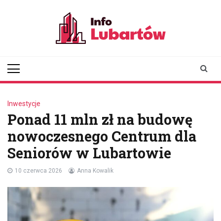
Skip
to
content
infolubartow.pl
Portal informacyjny dla
mieszkańców Lubartowa
Inwestycje
Ponad 11 mln zł na budowę
nowoczesnego Centrum dla
Seniorów w Lubartowie
10 czerwca 2026
Anna Kowalik