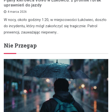
Pijany kierowca Volvo w Łukówcu: 2 promile i brak
uprawnień do jazdy
4 marca 2026
W nocy, około godziny 1:20, w miejscowości Łukówiec, doszło
do incydentu, który mógł zakończyć się tragicznie. Patrol
prewencji, zauważając niepewny…
Nie Przegap