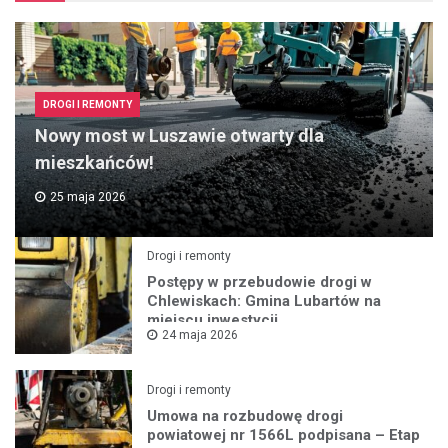
DROGI I REMONTY
Nowy most w Luszawie otwarty dla
mieszkańców!
25 maja 2026
Drogi i remonty
Postępy w przebudowie drogi w
Chlewiskach: Gmina Lubartów na
miejscu inwestycji
24 maja 2026
Drogi i remonty
Umowa na rozbudowę drogi
powiatowej nr 1566L podpisana – Etap