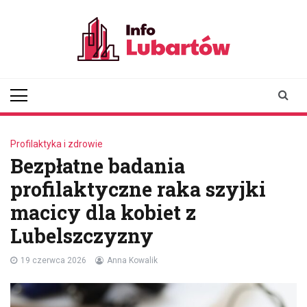
Skip
to
content
infolubartow.pl
Portal informacyjny dla
mieszkańców Lubartowa
Profilaktyka i zdrowie
Bezpłatne badania
profilaktyczne raka szyjki
macicy dla kobiet z
Lubelszczyzny
19 czerwca 2026
Anna Kowalik