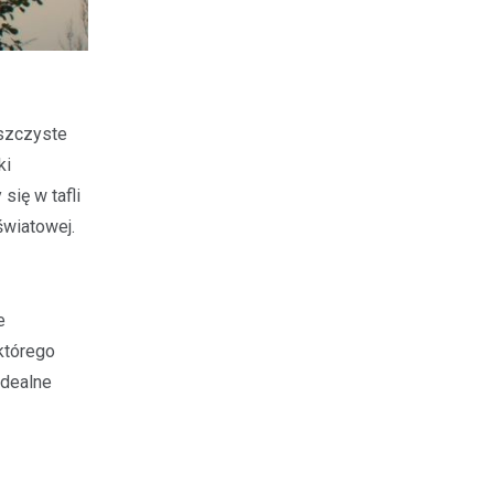
aszczyste
ki
ię w tafli
światowej.
e
którego
idealne