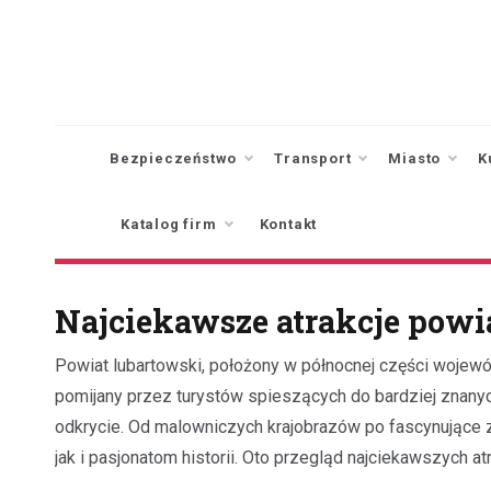
Skip
to
content
Bezpieczeństwo
Transport
Miasto
K
Katalog firm
Kontakt
Najciekawsze atrakcje powi
Powiat lubartowski, położony w północnej części wojewód
pomijany przez turystów spieszących do bardziej znanyc
odkrycie. Od malowniczych krajobrazów po fascynujące z
jak i pasjonatom historii. Oto przegląd najciekawszych 