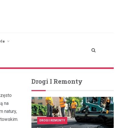
yle
Drogi I Remonty
często
ją na
m natury,
artowskim.
DROGI I REMONTY