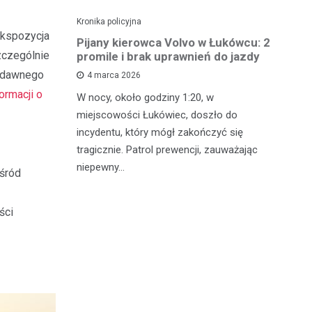
Kronika policyjna
Kro
Ekspozycja
ch: 23-
Pijany kierowca Volvo w Łukówcu: 2
P
zczególnie
z przejęte
promile i brak uprawnień do jazdy
lu
ę dawnego
4 marca 2026
ormacji o
W nocy, około godziny 1:20, w
W 
 Michowa
miejscowości Łukówiec, doszło do
Ko
kobiety,
incydentu, który mógł zakończyć się
co
ternetowego.
tragicznie. Patrol prewencji, zauważając
do
…
niepewny…
ro
wśród
ści