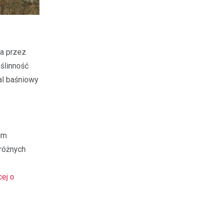
na przez
ślinność
al baśniowy
um
 różnych
cej o