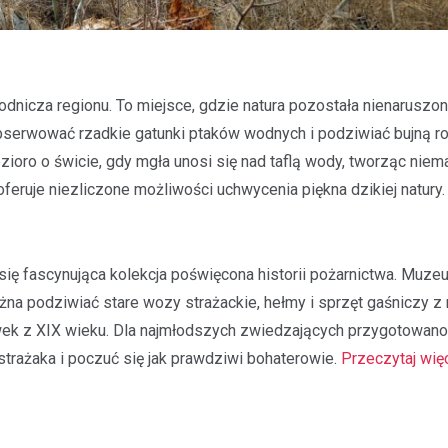
odnicza regionu. To miejsce, gdzie natura pozostała nienaruszo
bserwować rzadkie gatunki ptaków wodnych i podziwiać bujną ro
ioro o świcie, gdy mgła unosi się nad taflą wody, tworząc niem
 oferuje niezliczone możliwości uchwycenia piękna dzikiej natury.
się fascynująca kolekcja poświęcona historii pożarnictwa. Muze
na podziwiać stare wozy strażackie, hełmy i sprzęt gaśniczy z
awek z XIX wieku. Dla najmłodszych zwiedzających przygotowano
strażaka i poczuć się jak prawdziwi bohaterowie.
Przeczytaj wię