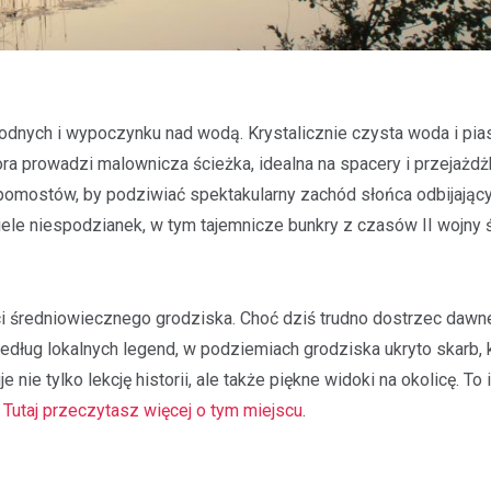
odnych i wypoczynku nad wodą. Krystalicznie czysta woda i pi
ora prowadzi malownicza ścieżka, idealna na spacery i przejażdż
mostów, by podziwiać spektakularny zachód słońca odbijający s
iele niespodzianek, w tym tajemnicze bunkry z czasów II wojny 
ci średniowiecznego grodziska. Choć dziś trudno dostrzec dawn
Według lokalnych legend, w podziemiach grodziska ukryto skarb, 
ie tylko lekcję historii, ale także piękne widoki na okolicę. To 
.
Tutaj przeczytasz więcej o tym miejscu
.