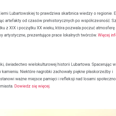
Kronika policyjna
iemi Lubartowskiej to prawdziwa skarbnica wiedzy o regionie. 
Oszustwo na komunikatora
jąc artefakty od czasów prehistorycznych po współczesność. S
latka straciła 1500 zł prze
konto znajomego
ytku z XIX i początku XX wieku, która pozwala poczuć atmosfer
21 listopada 2025
 artystyczne, prezentujące prace lokalnych twórców.
Więcej inf
W ostatnich dniach policjanci z
otrzymali zgłoszenie od młodej 
która padła ofiarą oszustwa in
23-latka, będąc przekonana, że
ki, świadectwo wielokulturowej historii Lubartowa. Spacerując 
 kamieniu. Niektóre nagrobki zachowały piękne płaskorzeźby i
tanowi ważne miejsce pamięci i refleksji nad losami społeczno
 miasta.
Dowiedz się więcej
.