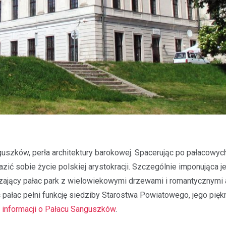
uszków, perła architektury barokowej. Spacerując po pałacowyc
ć sobie życie polskiej arystokracji. Szczególnie imponująca je
czający pałac park z wielowiekowymi drzewami i romantycznymi 
 pałac pełni funkcję siedziby Starostwa Powiatowego, jego piękno
j informacji o Pałacu Sanguszków
.