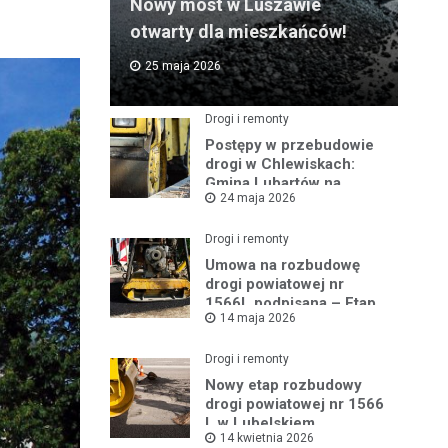
Nowy most w Luszawie
otwarty dla mieszkańców!
25 maja 2026
Drogi i remonty
Postępy w przebudowie
drogi w Chlewiskach:
Gmina Lubartów na
24 maja 2026
miejscu inwestycji
Drogi i remonty
Umowa na rozbudowę
drogi powiatowej nr
1566L podpisana – Etap
14 maja 2026
III w toku
Drogi i remonty
Nowy etap rozbudowy
drogi powiatowej nr 1566
L w Lubelskiem
14 kwietnia 2026