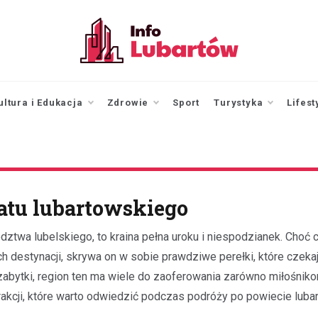
infolubartow.pl
Portal informacyjny dla
mieszkańców Lubartowa
ultura i Edukacja
Zdrowie
Sport
Turystyka
Lifest
atu lubartowskiego
ztwa lubelskiego, to kraina pełna uroku i niespodzianek. Choć 
h destynacji, skrywa on w sobie prawdziwe perełki, które czeka
abytki, region ten ma wiele do zaoferowania zarówno miłośniko
atrakcji, które warto odwiedzić podczas podróży po powiecie lub