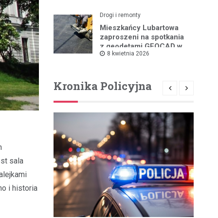
Drogi i remonty
Mieszkańcy Lubartowa
zaproszeni na spotkania
z geodetami GEOCAD w
8 kwietnia 2026
sprawie budowy S19
Kronika Policyjna
h
st sala
alejkami
 i historia