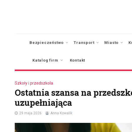
Skip
to
content
Bezpieczeństwo
Transport
Miasto
K
Katalog firm
Kontakt
Szkoły i przedszkola
Ostatnia szansa na przedszk
uzupełniająca
29 maja 2026
Anna Kowalik