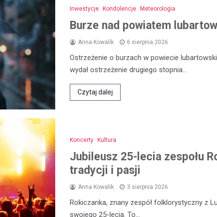
Inwestycje
Kondolencje
Meteorologia
Burze nad powiatem lubartows
Anna Kowalik
6 sierpnia 2026
Ostrzeżenie o burzach w powiecie lubartowski
wydał ostrzeżenie drugiego stopnia…
Czytaj dalej
Koncerty
Kultura
Jubileusz 25-lecia zespołu R
tradycji i pasji
Anna Kowalik
3 sierpnia 2026
Rokiczanka, znany zespół folklorystyczny z L
swojego 25-lecia. To…