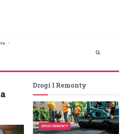
yle
Drogi I Remonty
ja
DROGI I REMONTY