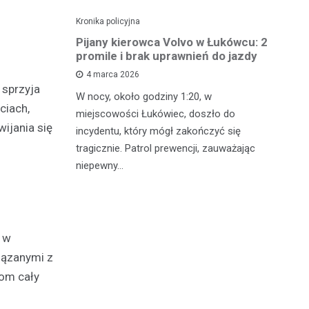
Kronika policyjna
Kro
ch: 23-
Pijany kierowca Volvo w Łukówcu: 2
P
z przejęte
promile i brak uprawnień do jazdy
lu
4 marca 2026
 sprzyja
W nocy, około godziny 1:20, w
W 
ciach,
 Michowa
miejscowości Łukówiec, doszło do
Ko
wijania się
kobiety,
incydentu, który mógł zakończyć się
co
ternetowego.
tragicznie. Patrol prewencji, zauważając
do
…
niepewny…
ro
i w
iązanymi z
com cały