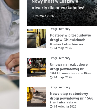
Nowy most w Luszawie
otwarty dla mieszkańców!
25 maja 2026
Drogi i remonty
Postępy w przebudowie
drogi w Chlewiskach:
Gmina Lubartów na
24 maja 2026
miejscu inwestycji
Drogi i remonty
Umowa na rozbudowę
drogi powiatowej nr
1566L podpisana – Etap
14 maja 2026
III w toku
Drogi i remonty
Nowy etap rozbudowy
drogi powiatowej nr 1566
L w Lubelskiem
14 kwietnia 2026