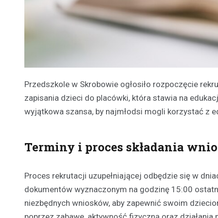
Przedszkole w Skrobowie ogłosiło rozpoczęcie rekru
zapisania dzieci do placówki, która stawia na eduka
wyjątkowa szansa, by najmłodsi mogli korzystać z ed
Terminy i proces składania wni
Proces rekrutacji uzupełniającej odbędzie się w dni
dokumentów wyznaczonym na godzinę 15:00 ostatnie
niezbędnych wniosków, aby zapewnić swoim dzieciom
poprzez zabawę, aktywność fizyczną oraz działania