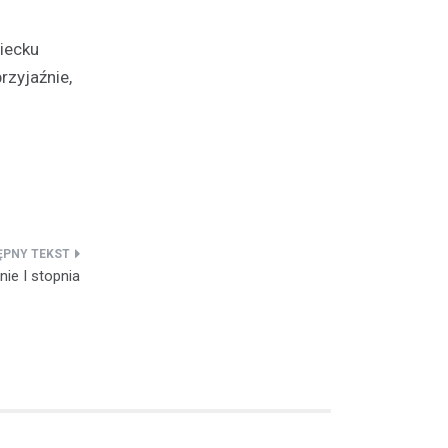
iecku
zyjaźnie,
ie I stopnia