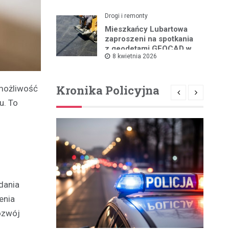
Drogi i remonty
Mieszkańcy Lubartowa
zaproszeni na spotkania
z geodetami GEOCAD w
8 kwietnia 2026
sprawie budowy S19
Kronika Policyjna
 możliwość
u. To
dania
enia
ozwój