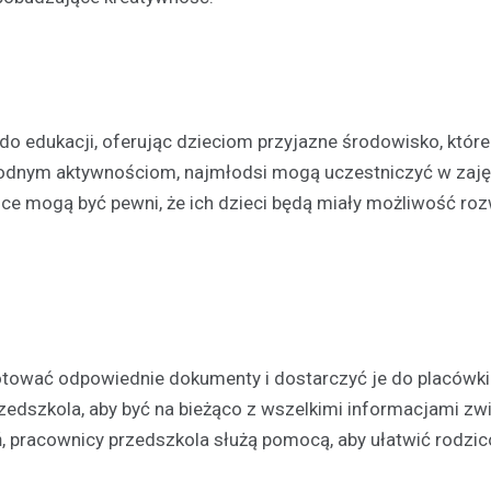
Kronika policyjna
Oszustwo na komunikatora
latka straciła 1500 zł prze
konto znajomego
 edukacji, oferując dzieciom przyjazne środowisko, które
21 listopada 2025
orodnym aktywnościom, najmłodsi mogą uczestniczyć w zaję
W ostatnich dniach policjanci z
dzice mogą być pewni, że ich dzieci będą miały możliwość roz
otrzymali zgłoszenie od młodej 
która padła ofiarą oszustwa in
23-latka, będąc przekonana, że
ygotować odpowiednie dokumenty i dostarczyć je do placówk
edszkola, aby być na bieżąco z wszelkimi informacjami zw
ń, pracownicy przedszkola służą pomocą, aby ułatwić rodzi