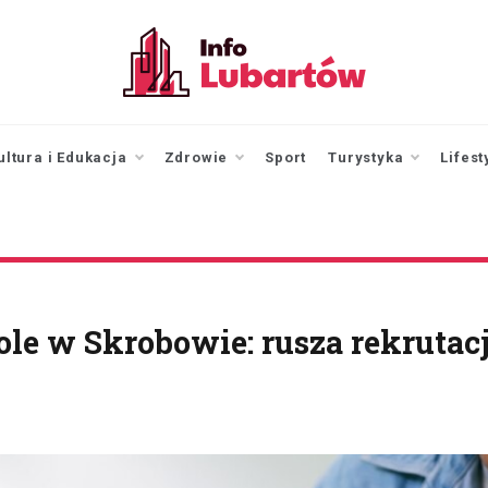
infolubartow.pl
Portal informacyjny dla
mieszkańców Lubartowa
ultura i Edukacja
Zdrowie
Sport
Turystyka
Lifest
ole w Skrobowie: rusza rekrutac