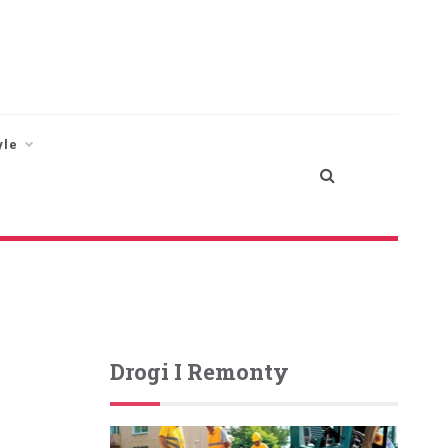
yle
Drogi I Remonty