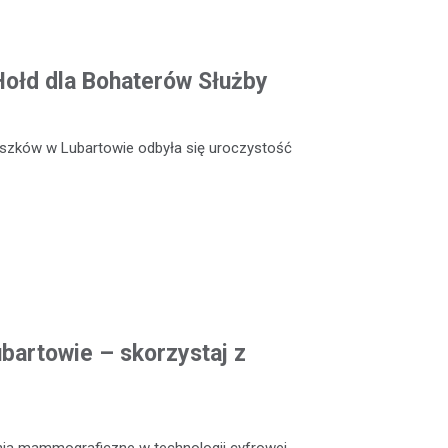
 Hołd dla Bohaterów Służby
szków w Lubartowie odbyła się uroczystość
artowie – skorzystaj z
nia mammograficzne w technologii cyfrowej,