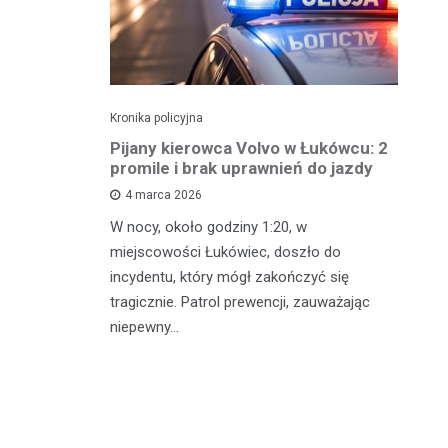
Kronika policyjna
Kro
ch: 23-
Pijany kierowca Volvo w Łukówcu: 2
P
z przejęte
promile i brak uprawnień do jazdy
lu
4 marca 2026
W nocy, około godziny 1:20, w
W 
 Michowa
miejscowości Łukówiec, doszło do
Ko
kobiety,
incydentu, który mógł zakończyć się
co
ternetowego.
tragicznie. Patrol prewencji, zauważając
do
…
niepewny…
ro