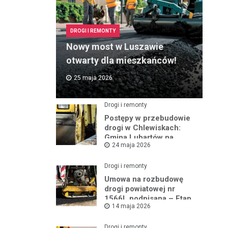
DROGI I REMONTY
Nowy most w Luszawie
otwarty dla mieszkańców!
25 maja 2026
Drogi i remonty
Postępy w przebudowie
drogi w Chlewiskach:
Gmina Lubartów na
24 maja 2026
miejscu inwestycji
Drogi i remonty
Umowa na rozbudowę
drogi powiatowej nr
1566L podpisana – Etap
14 maja 2026
III w toku
Drogi i remonty