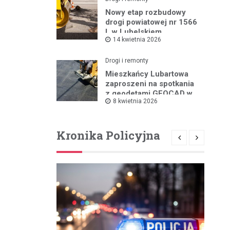
Nowy etap rozbudowy
drogi powiatowej nr 1566
L w Lubelskiem
14 kwietnia 2026
Drogi i remonty
Mieszkańcy Lubartowa
zaproszeni na spotkania
z geodetami GEOCAD w
8 kwietnia 2026
sprawie budowy S19
Kronika Policyjna