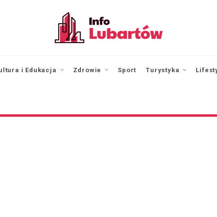
infolubartow.pl
Portal informacyjny dla
mieszkańców Lubartowa
ultura i Edukacja
Zdrowie
Sport
Turystyka
Lifest