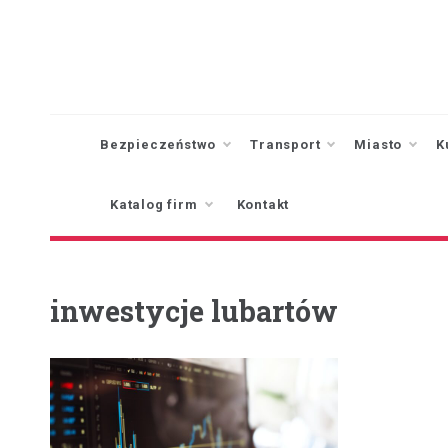
Skip
to
content
Bezpieczeństwo
Transport
Miasto
K
Katalog firm
Kontakt
inwestycje lubartów