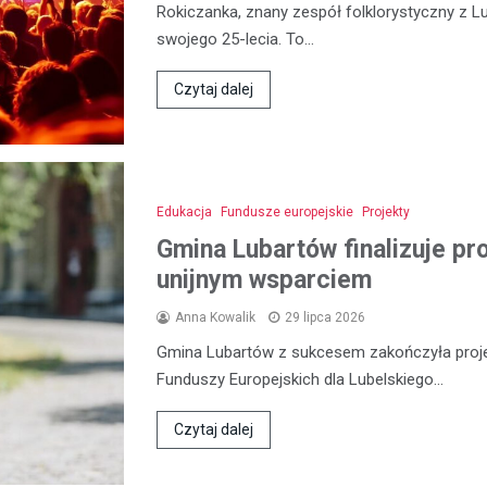
Rokiczanka, znany zespół folklorystyczny z L
swojego 25-lecia. To…
Czytaj dalej
Edukacja
Fundusze europejskie
Projekty
Gmina Lubartów finalizuje pr
unijnym wsparciem
Anna Kowalik
29 lipca 2026
Gmina Lubartów z sukcesem zakończyła proje
Funduszy Europejskich dla Lubelskiego…
Czytaj dalej