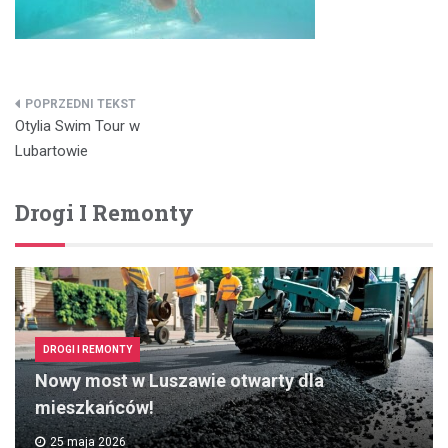
Nawigacja
Otylia Swim Tour w
wpisu
Lubartowie
Drogi I Remonty
DROGI I REMONTY
Nowy most w Luszawie otwarty dla
mieszkańców!
25 maja 2026