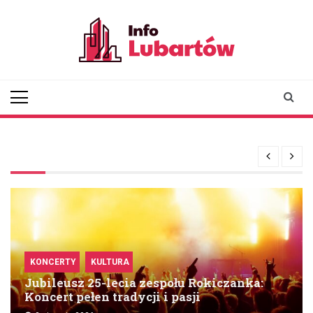
Skip
to
content
infolubartow.pl
Portal informacyjny dla
mieszkańców Lubartowa
KONCERTY
KULTURA
Jubileusz 25-lecia zespołu Rokiczanka:
Koncert pełen tradycji i pasji