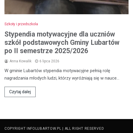
Szkoły i przedszkola
Stypendia motywacyjne dla uczniów
szkół podstawowych Gminy Lubartów
po II semestrze 2025/2026
Anna Kowalik
6 lipca 2026
W gminie Lubartów stypendia motywacyjne pełnią rolę
nagradzania młodych ludzi, którzy wyróżniają się w nauce…
Czytaj dalej
COPYRIGHT INFOLUBARTOW.PL | ALL RIGHT RESERVED