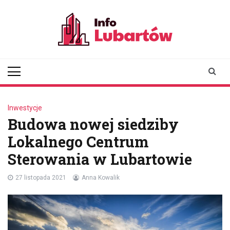
Skip
to
content
infolubartow.pl
Portal informacyjny dla
mieszkańców Lubartowa
Inwestycje
Budowa nowej siedziby
Lokalnego Centrum
Sterowania w Lubartowie
27 listopada 2021
Anna Kowalik