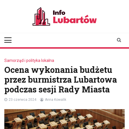
Skip
to
content
infolubartow.pl
Portal informacyjny dla
mieszkańców Lubartowa
Samorząd i polityka lokalna
Ocena wykonania budżetu
przez burmistrza Lubartowa
podczas sesji Rady Miasta
23 czerwca 2024
Anna Kowalik