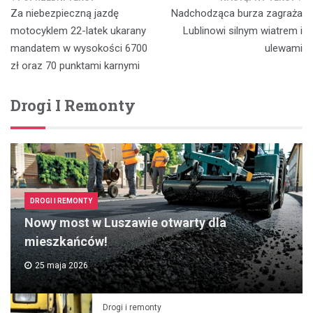
Nawigacja
Za niebezpieczną jazdę
Nadchodząca burza zagraża
wpisu
motocyklem 22-latek ukarany
Lublinowi silnym wiatrem i
mandatem w wysokości 6700
ulewami
zł oraz 70 punktami karnymi
Drogi I Remonty
DROGI I REMONTY
Nowy most w Luszawie otwarty dla
mieszkańców!
25 maja 2026
Drogi i remonty