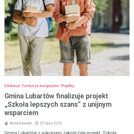
Edukacja
Fundusze europejskie
Projekty
Gmina Lubartów finalizuje projekt
„Szkoła lepszych szans” z unijnym
wsparciem
Anna Kowalik
29 lipca 2026
Gmina Lubartów z sukcesem zakończyła projekt „Szkoła