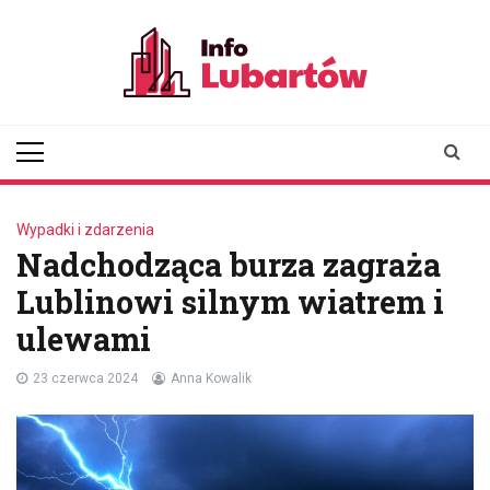
Skip
to
content
infolubartow.pl
Portal informacyjny dla
mieszkańców Lubartowa
Wypadki i zdarzenia
Nadchodząca burza zagraża
Lublinowi silnym wiatrem i
ulewami
23 czerwca 2024
Anna Kowalik