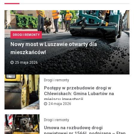
DROGI I REMONTY
Nowy most w Luszawie otwarty dla
mieszkańców!
25 maja 2026
Drogi i remonty
Postępy w przebudowie drogi w
Chlewiskach: Gmina Lubartów na
miejscu inwestycji
24 maja 2026
Drogi i remonty
Umowa na rozbudowę drogi
powiatowej nr 1566L podpisana – Etap