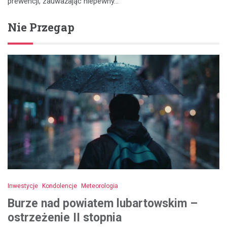
prewencji, zauważając niepewny…
Nie Przegap
Inwestycje
Kondolencje
Meteorologia
Burze nad powiatem lubartowskim –
ostrzeżenie II stopnia