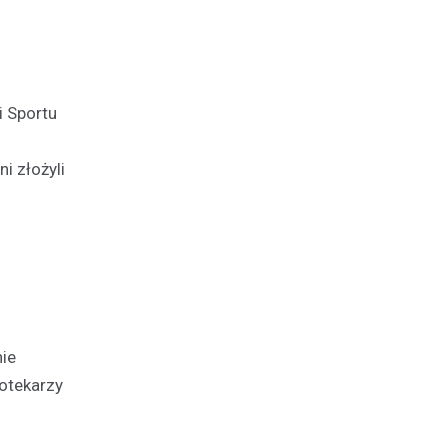
i Sportu
i złożyli
nie
iotekarzy