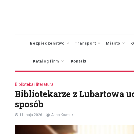
Skip
to
content
Bezpieczeństwo
Transport
Miasto
K
Katalog firm
Kontakt
Biblioteka i literatura
Bibliotekarze z Lubartowa 
sposób
11 maja 2026
Anna Kowalik