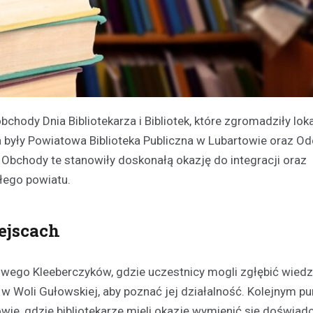
hody Dnia Bibliotekarza i Bibliotek, które zgromadziły lok
a były Powiatowa Biblioteka Publiczna w Lubartowie oraz Od
 Obchody te stanowiły doskonałą okazję do integracji oraz
ałego powiatu.
ejscach
ego Kleeberczyków, gdzie uczestnicy mogli zgłębić wiedzę 
nej w Woli Gułowskiej, aby poznać jej działalność. Kolejnym 
ie, gdzie bibliotekarze mieli okazję wymienić się doświadc