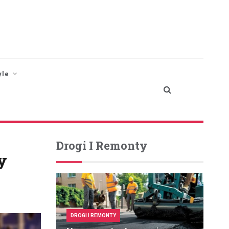
yle
Drogi I Remonty
y
DROGI I REMONTY