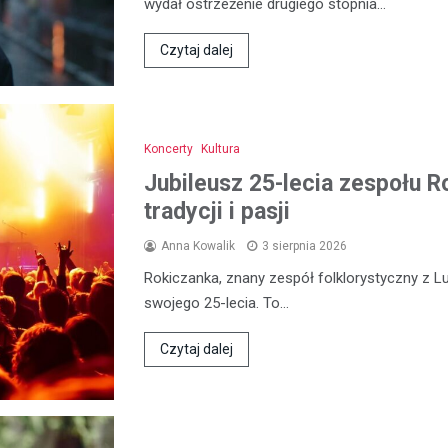
wydał ostrzeżenie drugiego stopnia…
Czytaj dalej
Koncerty
Kultura
Jubileusz 25-lecia zespołu R
tradycji i pasji
Anna Kowalik
3 sierpnia 2026
Rokiczanka, znany zespół folklorystyczny z L
swojego 25-lecia. To…
Czytaj dalej