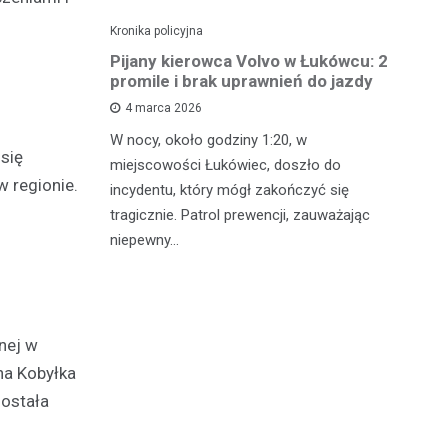
Kronika policyjna
Kro
ch: 23-
Pijany kierowca Volvo w Łukówcu: 2
P
z przejęte
promile i brak uprawnień do jazdy
lu
4 marca 2026
W nocy, około godziny 1:20, w
W 
się
 Michowa
miejscowości Łukówiec, doszło do
Ko
w regionie.
kobiety,
incydentu, który mógł zakończyć się
co
ternetowego.
tragicznie. Patrol prewencji, zauważając
do
…
niepewny…
ro
nej w
na Kobyłka
została