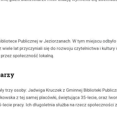
Kronika policyjna
Oszustwo na komunikatora
latka straciła 1500 zł prze
konto znajomego
21 listopada 2025
liotece Publicznej w Jeziorzanach. W tym miejscu odbyło 
W ostatnich dniach policjanci z
wiele lat przyczyniali się do rozwoju czytelnictwa i kultury 
otrzymali zgłoszenie od młodej 
która padła ofiarą oszustwa in
 przez społeczność lokalną.
23-latka, będąc przekonana, że
karzy
y trzy osoby: Jadwiga Kruczek z Gminnej Biblioteki Publicz
nkowska z tej samej placówki, świętująca 35-lecie, oraz Iwo
25-lecie pracy. Ich długoletnia służba na rzecz społeczności 