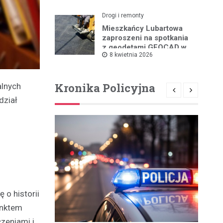
Drogi i remonty
Mieszkańcy Lubartowa
zaproszeni na spotkania
z geodetami GEOCAD w
8 kwietnia 2026
sprawie budowy S19
Kronika Policyjna
alnych
dział
o historii
punktem
zeniami i