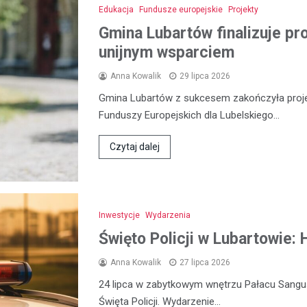
Edukacja
Fundusze europejskie
Projekty
Gmina Lubartów finalizuje pr
unijnym wsparciem
Anna Kowalik
29 lipca 2026
Gmina Lubartów z sukcesem zakończyła proje
Funduszy Europejskich dla Lubelskiego…
Czytaj dalej
Inwestycje
Wydarzenia
Święto Policji w Lubartowie:
Anna Kowalik
27 lipca 2026
24 lipca w zabytkowym wnętrzu Pałacu Sangu
Święta Policji. Wydarzenie…