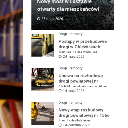
Nowy most w Luszawie
otwarty dla mieszkańców!
25 maja 2026
Drogi i remonty
Postępy w przebudowie
drogi w Chlewiskach:
Gmina Lubartów na
24 maja 2026
miejscu inwestycji
Drogi i remonty
Umowa na rozbudowę
drogi powiatowej nr
1566L podpisana – Etap
14 maja 2026
III w toku
Drogi i remonty
Nowy etap rozbudowy
drogi powiatowej nr 1566
L w Lubelskiem
14 kwietnia 2026