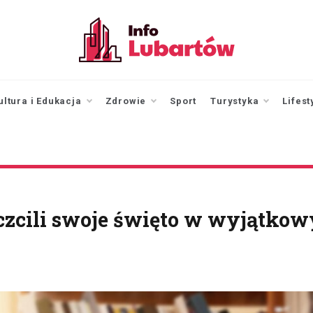
infolubartow.pl
Portal informacyjny dla
mieszkańców Lubartowa
ultura i Edukacja
Zdrowie
Sport
Turystyka
Lifest
uczcili swoje święto w wyjątkow