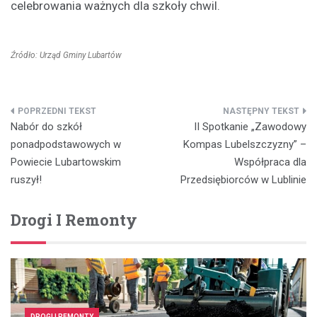
celebrowania ważnych dla szkoły chwil.
Źródło: Urząd Gminy Lubartów
Nawigacja
Nabór do szkół
II Spotkanie „Zawodowy
wpisu
ponadpodstawowych w
Kompas Lubelszczyzny” –
Powiecie Lubartowskim
Współpraca dla
ruszył!
Przedsiębiorców w Lublinie
Drogi I Remonty
DROGI I REMONTY