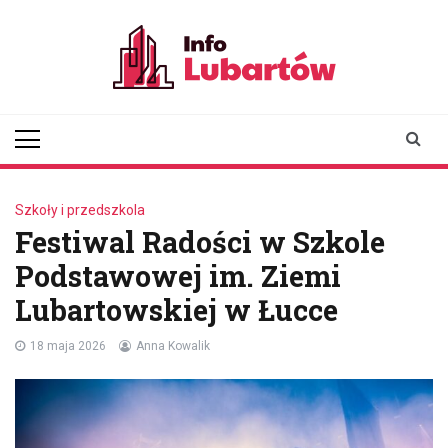
Skip
to
content
infolubartow.pl
Portal informacyjny dla
mieszkańców Lubartowa
Szkoły i przedszkola
Festiwal Radości w Szkole
Podstawowej im. Ziemi
Lubartowskiej w Łucce
18 maja 2026
Anna Kowalik