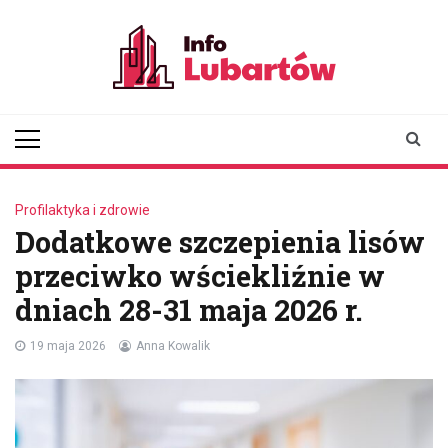
Skip
to
content
infolubartow.pl
Portal informacyjny dla
mieszkańców Lubartowa
Profilaktyka i zdrowie
Dodatkowe szczepienia lisów
przeciwko wściekliźnie w
dniach 28-31 maja 2026 r.
19 maja 2026
Anna Kowalik