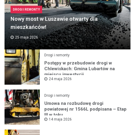
DROGI I REMONTY
Nowy most w Luszawie otwarty dla
mieszkańców!
25 maja 2026
Drogi i remonty
Postępy w przebudowie drogi w
Chlewiskach: Gmina Lubartów na
miejscu inwestycji
24 maja 2026
Drogi i remonty
Umowa na rozbudowę drogi
powiatowej nr 1566L podpisana – Etap
III w toku
14 maja 2026