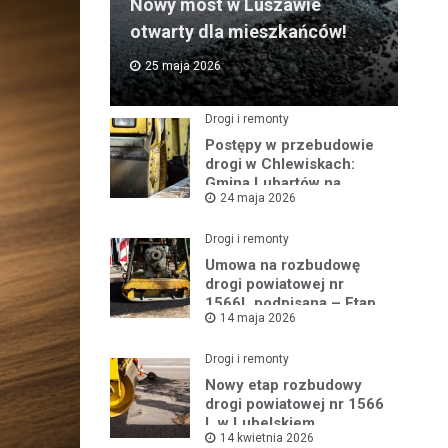
Nowy most w Luszawie
otwarty dla mieszkańców!
25 maja 2026
Drogi i remonty
Postępy w przebudowie
drogi w Chlewiskach:
Gmina Lubartów na
24 maja 2026
miejscu inwestycji
Drogi i remonty
Umowa na rozbudowę
drogi powiatowej nr
1566L podpisana – Etap
14 maja 2026
III w toku
Drogi i remonty
Nowy etap rozbudowy
drogi powiatowej nr 1566
L w Lubelskiem
14 kwietnia 2026