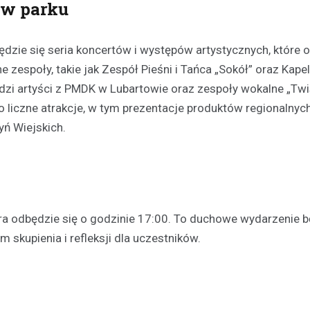
 w parku
Kronika policyjna
Oszustwo na komunikatora
ie się seria koncertów i występów artystycznych, które 
latka straciła 1500 zł prze
zespoły, takie jak Zespół Pieśni i Tańca „Sokół” oraz Kapel
konto znajomego
zi artyści z PMDK w Lubartowie oraz zespoły wokalne „Twis
21 listopada 2025
o liczne atrakcje, w tym prezentacje produktów regionalnych
W ostatnich dniach policjanci z
ń Wiejskich.
otrzymali zgłoszenie od młodej 
która padła ofiarą oszustwa in
23-latka, będąc przekonana, że
a odbędzie się o godzinie 17:00. To duchowe wydarzenie b
skupienia i refleksji dla uczestników.