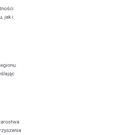
tności
 jak i
regionu.
eślając
tarostwa
rzyszenia