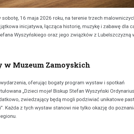
w sobotę, 16 maja 2026 roku, na terenie trzech malowniczyc
ątkowa inicjatywa, łącząca historię, muzykę i zabawę dla ca
a Stefana Wyszyńskiego oraz jego związków z Lubelszczyzną
awy w Muzeum Zamoyskich
ydarzenia, oferując bogaty program wystaw i spotkań
ytułowana „Dzieci moje! Biskup Stefan Wyszyński Ordynarius
atkowo, zwiedzający będą mogli podziwiać unikatowe past
. Każda z tych wystaw stanowi nie tylko okazję do poznania 
regionu.