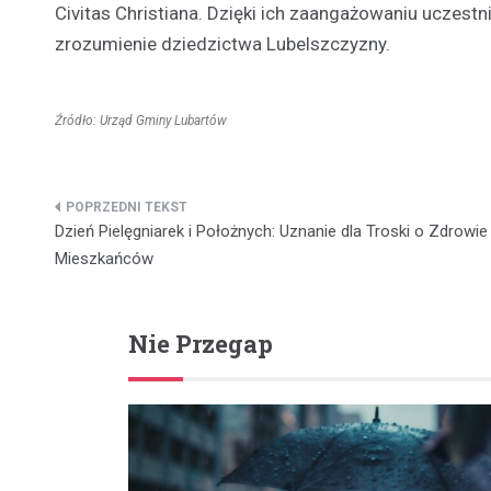
Civitas Christiana. Dzięki ich zaangażowaniu uczest
zrozumienie dziedzictwa Lubelszczyzny.
Źródło: Urząd Gminy Lubartów
Nawigacja
Dzień Pielęgniarek i Położnych: Uznanie dla Troski o Zdrowie
wpisu
Mieszkańców
Nie Przegap