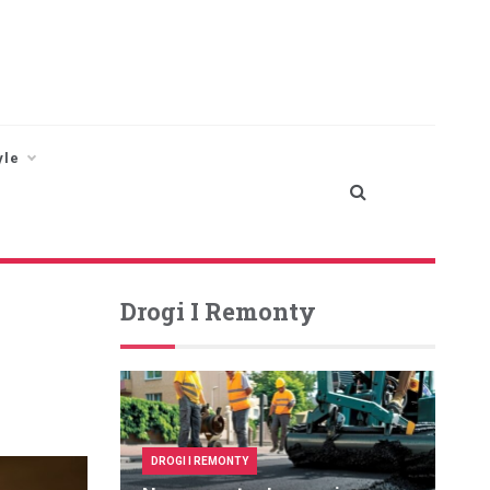
yle
Drogi I Remonty
DROGI I REMONTY