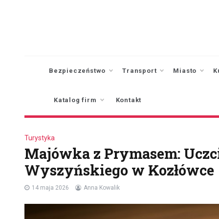
Skip
to
content
Bezpieczeństwo
Transport
Miasto
K
Katalog firm
Kontakt
Turystyka
Majówka z Prymasem: Uczcij
Wyszyńskiego w Kozłówce
14 maja 2026
Anna Kowalik