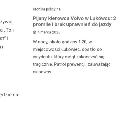
Kronika policyjna
Kro
ch: 23-
Pijany kierowca Volvo w Łukówcu: 2
P
ożywią
z przejęte
promile i brak uprawnień do jazdy
lu
a „To i
4 marca 2026
t” i
W nocy, około godziny 1:20, w
W 
 i
 Michowa
miejscowości Łukówiec, doszło do
Ko
kobiety,
incydentu, który mógł zakończyć się
co
ternetowego.
tragicznie. Patrol prewencji, zauważając
do
…
niepewny…
ro
ędzie nie