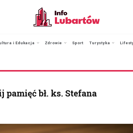
infolubartow.pl
Portal informacyjny dla
mieszkańców Lubartowa
ultura i Edukacja
Zdrowie
Sport
Turystyka
Lifest
 pamięć bł. ks. Stefana