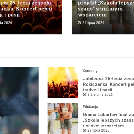
usz 25-lecia zespołu
projekt „Szkoła leps
anka: Koncert pełen
szans” z unijnym
i i pasji
wsparciem
nia 2026
29 lipca 2026
Koncerty
Jubileusz 25-lecia zes
Rokiczanka: Koncert pe
tradycji i pasji
3 sierpnia 2026
Edukacja
Gmina Lubartów finalizu
„Szkoła lepszych szans
unijnym wsparciem
29 lipca 2026