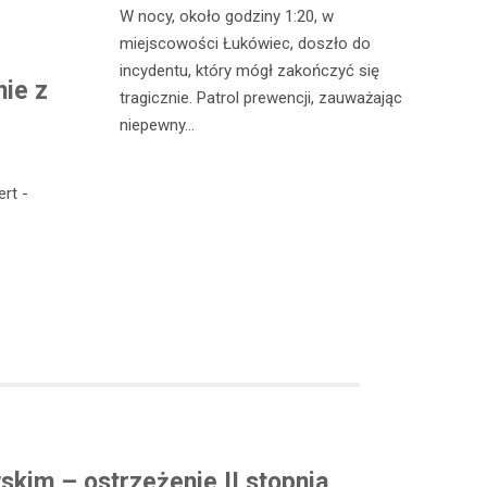
W nocy, około godziny 1:20, w
W 
 Michowa
miejscowości Łukówiec, doszło do
Ko
kobiety,
incydentu, który mógł zakończyć się
co
nie z
ternetowego.
tragicznie. Patrol prewencji, zauważając
do
…
niepewny…
ro
rt -
kim – ostrzeżenie II stopnia