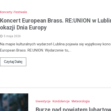
21 listopada 2025
W ostatnich dniach policjanci z
Koncerty i festiwale
otrzymali zgłoszenie od młodej 
Koncert European Brass. RE:UNION w Lubli
która padła ofiarą oszustwa in
okazji Dnia Europy
23-latka, będąc przekonana, że
5 maja 2026
Na mapie kulturalnych wydarzeń Lublina pojawia się wyjątkowy konce
European Brass. RE:UNION. Wydarzenie to,…
Czytaj Dalej
Inwestycje
Kondolencje
Meteorologia
Burze nad powiatem lubartows