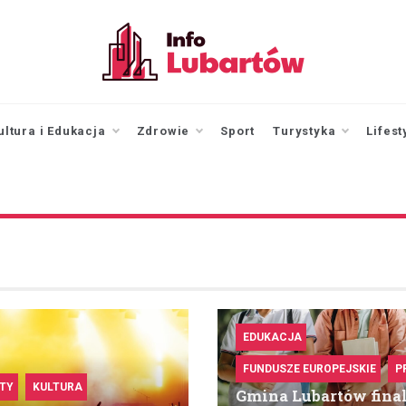
infolubartow.pl
Portal informacyjny dla
mieszkańców Lubartowa
ultura i Edukacja
Zdrowie
Sport
Turystyka
Lifest
EDUKACJA
FUNDUSZE EUROPEJSKIE
P
TY
KULTURA
Gmina Lubartów final