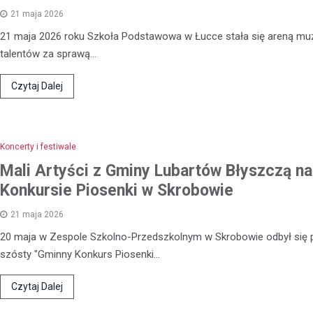
21 maja 2026
21 maja 2026 roku Szkoła Podstawowa w Łucce stała się areną m
talentów za sprawą…
Czytaj Dalej
Koncerty i festiwale
Mali Artyści z Gminy Lubartów Błyszczą na
Konkursie Piosenki w Skrobowie
21 maja 2026
20 maja w Zespole Szkolno-Przedszkolnym w Skrobowie odbył się 
Kronika policyjna
szósty "Gminny Konkurs Piosenki…
Oszustwo na komunikatora
latka straciła 1500 zł prze
Czytaj Dalej
konto znajomego