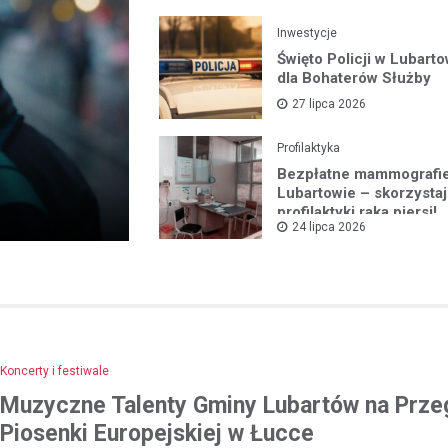
Inwestycje
Święto Policji w Lubarto
dla Bohaterów Służby
27 lipca 2026
Profilaktyka
Bezpłatne mammografi
Lubartowie – skorzystaj
profilaktyki raka piersi!
24 lipca 2026
Koncerty i festiwale
Muzyczne Talenty Gminy Lubartów na Prze
Piosenki Europejskiej w Łucce