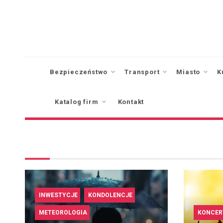
Skip
to
content
Bezpieczeństwo
Transport
Miasto
K
Katalog firm
Kontakt
INWESTYCJE
KONDOLENCJE
METEOROLOGIA
KONCER