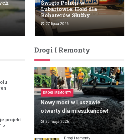
zych
Święto Policji w
Lubartowie: Hołd dla
Bohaterów Służby
27 lipca 2026
Drogi I Remonty
połu
łen
DROGI I REMONTY
Nowy most w Luszawie
otwarty dla mieszkańców!
je projekt
25 maja 2026
” z
Drogi i remonty