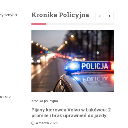
Kronika Policyjna
uzycznych
po raz
Kronika policyjna
Kro
ch: 23-
Pijany kierowca Volvo w Łukówcu: 2
P
z przejęte
promile i brak uprawnień do jazdy
lu
4 marca 2026