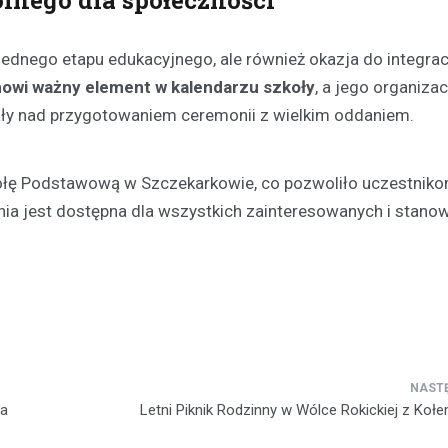
lnego dla społeczności
Kronika policyjna
jednego etapu edukacyjnego, ale również okazja do integrac
Oszustwo na komunikatora
latka straciła 1500 zł prze
nowi ważny element w kalendarzu szkoły
, a jego organizac
konto znajomego
ły nad przygotowaniem ceremonii z wielkim oddaniem.
21 listopada 2025
W ostatnich dniach policjanci z
kołę Podstawową w Szczekarkowie, co pozwoliło uczestnik
otrzymali zgłoszenie od młodej 
która padła ofiarą oszustwa in
nia jest dostępna dla wszystkich zainteresowanych i stanow
23-latka, będąc przekonana, że
da
Letni Piknik Rodzinny w Wólce Rokickiej z Ko