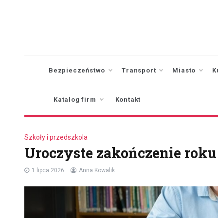
Skip
to
content
Bezpieczeństwo
Transport
Miasto
K
Katalog firm
Kontakt
Szkoły i przedszkola
Uroczyste zakończenie roku
1 lipca 2026
Anna Kowalik