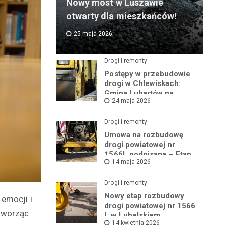
Nowy most w Luszawie
otwarty dla mieszkańców!
25 maja 2026
Drogi i remonty
Postępy w przebudowie
drogi w Chlewiskach:
Gmina Lubartów na
24 maja 2026
miejscu inwestycji
Drogi i remonty
Umowa na rozbudowę
drogi powiatowej nr
1566L podpisana – Etap
14 maja 2026
III w toku
Drogi i remonty
Nowy etap rozbudowy
emocji i
drogi powiatowej nr 1566
 tworząc
L w Lubelskiem
14 kwietnia 2026