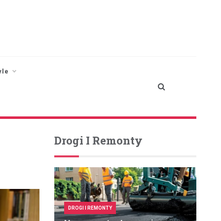
yle
Drogi I Remonty
DROGI I REMONTY