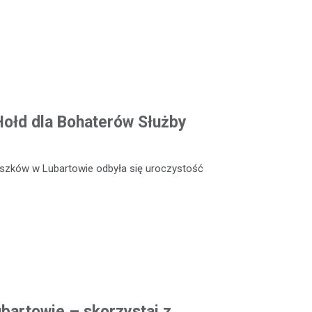
 Hołd dla Bohaterów Służby
szków w Lubartowie odbyła się uroczystość
artowie – skorzystaj z