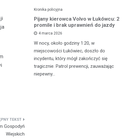
Kronika policyjna
Kro
ji
ch: 23-
Pijany kierowca Volvo w Łukówcu: 2
P
z przejęte
promile i brak uprawnień do jazdy
lu
ja
4 marca 2026
W nocy, około godziny 1:20, w
W 
 Michowa
miejscowości Łukówiec, doszło do
Ko
om
kobiety,
incydentu, który mógł zakończyć się
co
ternetowego.
i
tragicznie. Patrol prewencji, zauważając
do
…
niepewny…
ro
łem Gospodyń
Wiejskich