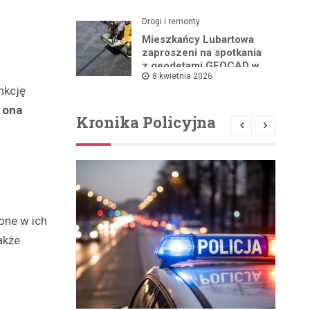
Drogi i remonty
Mieszkańcy Lubartowa
zaproszeni na spotkania
z geodetami GEOCAD w
8 kwietnia 2026
sprawie budowy S19
nkcję
 ona
Kronika Policyjna
one w ich
akże