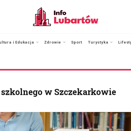
infolubartow.pl
Portal informacyjny dla
mieszkańców Lubartowa
ultura i Edukacja
Zdrowie
Sport
Turystyka
Lifest
 szkolnego w Szczekarkowie