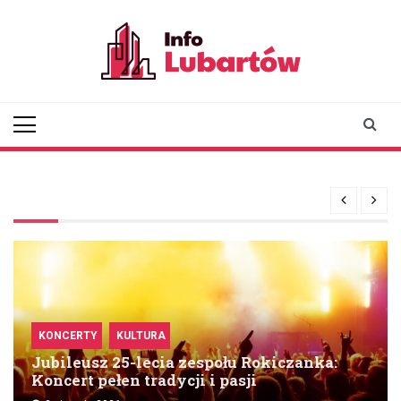
Skip
to
content
infolubartow.pl
Portal informacyjny dla
mieszkańców Lubartowa
KONCERTY
KULTURA
Jubileusz 25-lecia zespołu Rokiczanka:
Koncert pełen tradycji i pasji