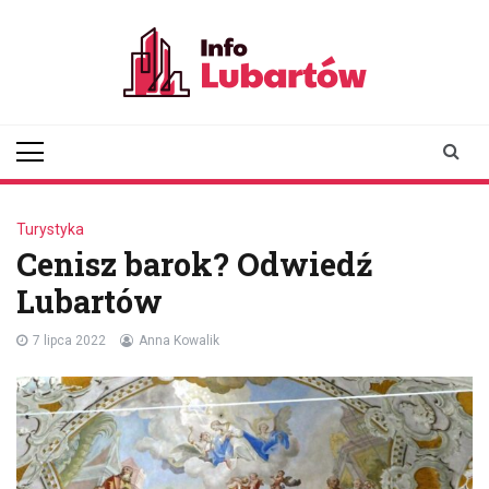
Skip
to
content
infolubartow.pl
Portal informacyjny dla
mieszkańców Lubartowa
Turystyka
Cenisz barok? Odwiedź
Lubartów
7 lipca 2022
Anna Kowalik