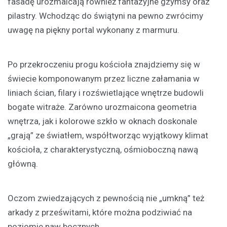
fasadę urozmaicają również fantazyjne gzymsy oraz
pilastry. Wchodząc do świątyni na pewno zwrócimy
uwagę na piękny portal wykonany z marmuru.
Po przekroczeniu progu kościoła znajdziemy się w
świecie komponowanym przez liczne załamania w
liniach ścian, filary i rozświetlające wnętrze budowli
bogate witraże. Zarówno urozmaicona geometria
wnętrza, jak i kolorowe szkło w oknach doskonale
„grają” ze światłem, współtworząc wyjątkowy klimat
kościoła, z charakterystyczną, ośmioboczną nawą
główną.
Oczom zwiedzających z pewnością nie „umkną” też
arkady z prześwitami, które można podziwiać na
poziomie naw bocznych.