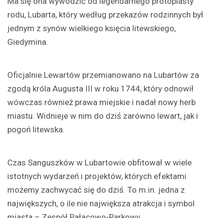
Ma się ona wywodzić od legendarnego protoplasty
rodu, Lubarta, który według przekazów rodzinnych był
jednym z synów wielkiego księcia litewskiego,
Giedymina.
Oficjalnie Lewartów przemianowano na Lubartów za
zgodą króla Augusta III w roku 1744, który odnowił
wówczas również prawa miejskie i nadał nowy herb
miastu. Widnieje w nim do dziś zarówno lewart, jak i
pogoń litewska.
Czas Sanguszków w Lubartowie obfitował w wiele
istotnych wydarzeń i projektów, których efektami
możemy zachwycać się do dziś. To m.in. jedna z
największych, o ile nie największa atrakcja i symbol
miasta – Zespół Pałacowo-Parkowy.