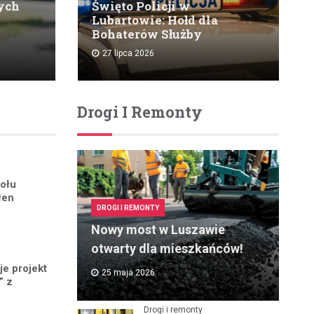
zych
Święto Policji w
Lubartowie: Hołd dla
Bohaterów Służby
27 lipca 2026
Drogi I Remonty
połu
łen
DROGI I REMONTY
Nowy most w Luszawie
otwarty dla mieszkańców!
je projekt
25 maja 2026
” z
Drogi i remonty