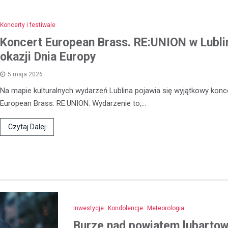
21 listopada 2025
W ostatnich dniach policjanci z
Koncerty i festiwale
otrzymali zgłoszenie od młodej 
Koncert European Brass. RE:UNION w Lubli
która padła ofiarą oszustwa in
okazji Dnia Europy
23-latka, będąc przekonana, że
5 maja 2026
Na mapie kulturalnych wydarzeń Lublina pojawia się wyjątkowy konce
European Brass. RE:UNION. Wydarzenie to,…
Czytaj Dalej
Inwestycje
Kondolencje
Meteorologia
Burze nad powiatem lubartows