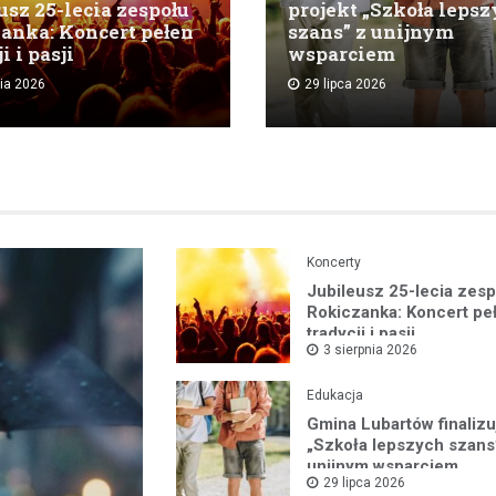
usz 25-lecia zespołu
projekt „Szkoła leps
anka: Koncert pełen
szans” z unijnym
i i pasji
wsparciem
nia 2026
29 lipca 2026
Koncerty
Jubileusz 25-lecia zes
Rokiczanka: Koncert pe
tradycji i pasji
3 sierpnia 2026
Edukacja
Gmina Lubartów finalizu
„Szkoła lepszych szans
unijnym wsparciem
29 lipca 2026