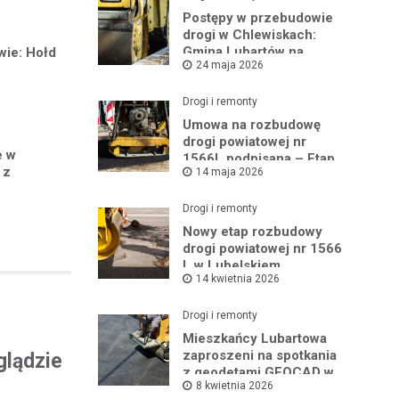
Postępy w przebudowie
drogi w Chlewiskach:
Gmina Lubartów na
wie: Hołd
24 maja 2026
miejscu inwestycji
Drogi i remonty
Umowa na rozbudowę
drogi powiatowej nr
e w
1566L podpisana – Etap
 z
14 maja 2026
III w toku
Drogi i remonty
Nowy etap rozbudowy
drogi powiatowej nr 1566
L w Lubelskiem
14 kwietnia 2026
Drogi i remonty
Mieszkańcy Lubartowa
zaproszeni na spotkania
glądzie
z geodetami GEOCAD w
8 kwietnia 2026
sprawie budowy S19