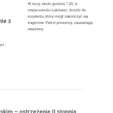
W nocy, około godziny 1:20, w
W 
 Michowa
miejscowości Łukówiec, doszło do
Ko
kobiety,
incydentu, który mógł zakończyć się
co
nie z
ternetowego.
tragicznie. Patrol prewencji, zauważając
do
…
niepewny…
ro
rt -
kim – ostrzeżenie II stopnia