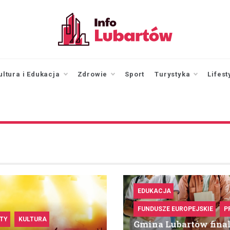
infolubartow.pl
Portal informacyjny dla
mieszkańców Lubartowa
ultura i Edukacja
Zdrowie
Sport
Turystyka
Lifest
EDUKACJA
FUNDUSZE EUROPEJSKIE
P
TY
KULTURA
Gmina Lubartów final