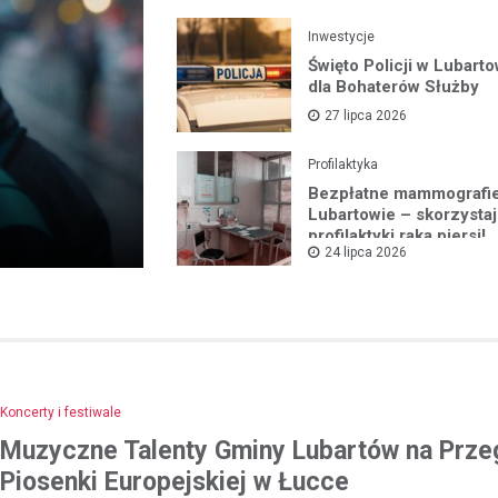
Inwestycje
Święto Policji w Lubarto
dla Bohaterów Służby
27 lipca 2026
Profilaktyka
Bezpłatne mammografi
Lubartowie – skorzystaj
profilaktyki raka piersi!
24 lipca 2026
Koncerty i festiwale
Muzyczne Talenty Gminy Lubartów na Prze
Piosenki Europejskiej w Łucce