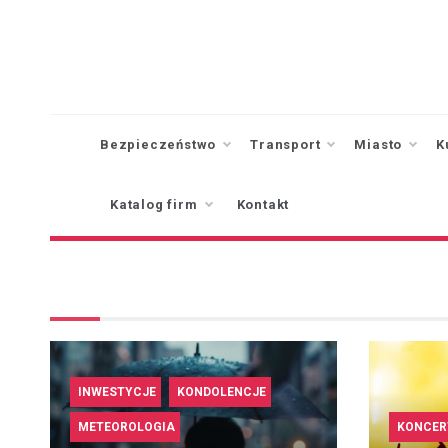
Skip
to
content
Bezpieczeństwo
Transport
Miasto
K
Katalog firm
Kontakt
INWESTYCJE
KONDOLENCJE
METEOROLOGIA
KONCER