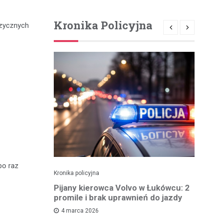
Kronika Policyjna
uzycznych
po raz
Kronika policyjna
Kro
ch: 23-
Pijany kierowca Volvo w Łukówcu: 2
P
z przejęte
promile i brak uprawnień do jazdy
lu
4 marca 2026