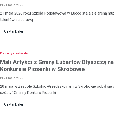
21 maja 2026
21 maja 2026 roku Szkoła Podstawowa w Łucce stała się areną m
talentów za sprawą…
Czytaj Dalej
Koncerty i festiwale
Mali Artyści z Gminy Lubartów Błyszczą na
Konkursie Piosenki w Skrobowie
21 maja 2026
20 maja w Zespole Szkolno-Przedszkolnym w Skrobowie odbył się 
Kronika policyjna
szósty "Gminny Konkurs Piosenki…
Oszustwo na komunikatora
latka straciła 1500 zł prze
Czytaj Dalej
konto znajomego