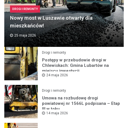
DROGI I REMONTY
Nowy most w Luszawie otwarty dla
mieszkańców!
25 maja 2026
Drogi i remonty
Postępy w przebudowie drogi w
Chlewiskach: Gmina Lubartów na
miejscu inwestycji
24 maja 2026
Drogi i remonty
Umowa na rozbudowę drogi
powiatowej nr 1566L podpisana – Etap
III w toku
14 maja 2026