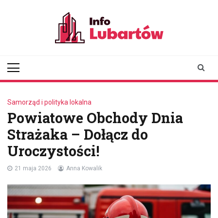
Skip
to
content
infolubartow.pl
Portal informacyjny dla
mieszkańców Lubartowa
Samorząd i polityka lokalna
Powiatowe Obchody Dnia
Strażaka – Dołącz do
Uroczystości!
21 maja 2026
Anna Kowalik