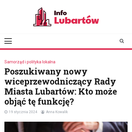
Skip
to
content
infolubartow.pl
Portal informacyjny dla
mieszkańców Lubartowa
Samorząd i polityka lokalna
Poszukiwany nowy
wiceprzewodniczący Rady
Miasta Lubartów: Kto może
objąć tę funkcję?
19 stycznia 2024
Anna Kowalik