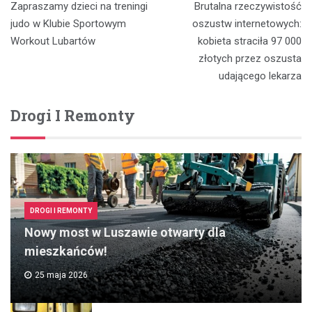
Zapraszamy dzieci na treningi
Brutalna rzeczywistość
wpisu
judo w Klubie Sportowym
oszustw internetowych:
Workout Lubartów
kobieta straciła 97 000
złotych przez oszusta
udającego lekarza
Drogi I Remonty
DROGI I REMONTY
Nowy most w Luszawie otwarty dla
mieszkańców!
25 maja 2026