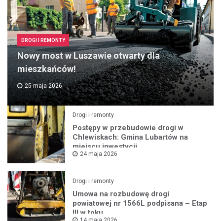
DROGI I REMONTY
Nowy most w Luszawie otwarty dla
mieszkańców!
25 maja 2026
Drogi i remonty
Postępy w przebudowie drogi w
Chlewiskach: Gmina Lubartów na
miejscu inwestycji
24 maja 2026
Drogi i remonty
Umowa na rozbudowę drogi
powiatowej nr 1566L podpisana – Etap
III w toku
14 maja 2026