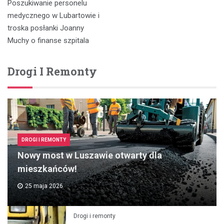
Poszukiwanie personelu
wpisu
medycznego w Lubartowie i
troska posłanki Joanny
Muchy o finanse szpitala
Drogi I Remonty
DROGI I REMONTY
Nowy most w Luszawie otwarty dla
mieszkańców!
25 maja 2026
Drogi i remonty