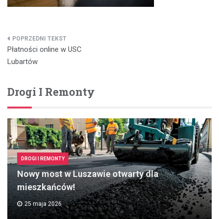
Nawigacja
Płatności online w USC
wpisu
Lubartów
Drogi I Remonty
DROGI I REMONTY
Nowy most w Luszawie otwarty dla
mieszkańców!
25 maja 2026