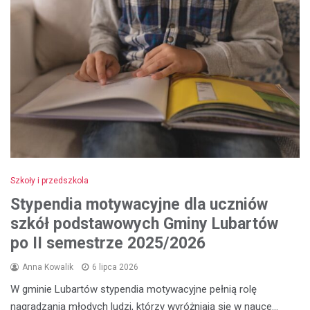
Szkoły i przedszkola
Stypendia motywacyjne dla uczniów
szkół podstawowych Gminy Lubartów
po II semestrze 2025/2026
Anna Kowalik
6 lipca 2026
W gminie Lubartów stypendia motywacyjne pełnią rolę
nagradzania młodych ludzi, którzy wyróżniają się w nauce…