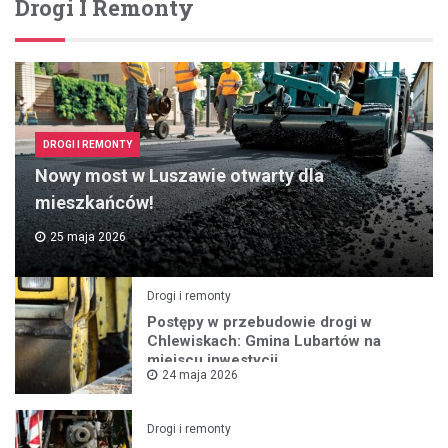
Drogi I Remonty
DROGI I REMONTY
Nowy most w Luszawie otwarty dla
mieszkańców!
25 maja 2026
Drogi i remonty
Postępy w przebudowie drogi w
Chlewiskach: Gmina Lubartów na
miejscu inwestycji
24 maja 2026
Drogi i remonty