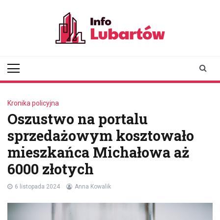
Skip
to
content
infolubartow.pl
Portal informacyjny dla
mieszkańców Lubartowa
Kronika policyjna
Oszustwo na portalu
sprzedażowym kosztowało
mieszkańca Michałowa aż
6000 złotych
6 listopada 2024
Anna Kowalik