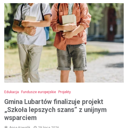
Edukacja
Fundusze europejskie
Projekty
Gmina Lubartów finalizuje projekt
„Szkoła lepszych szans” z unijnym
wsparciem
Anna Kowalik
29 lipca 2026