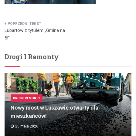
Nawigacja
Lubartów z tytułem „Gmina na
wpisu
5!”
Drogi I Remonty
DROGI I REMONTY
Nowy most w Luszawie otwarty dla
mieszkańców!
25 maja 2026