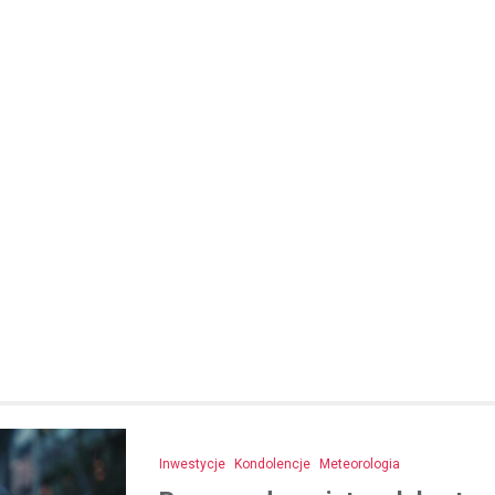
Kronika policyjna
Oszustwo na komunikatora
latka straciła 1500 zł prze
konto znajomego
21 listopada 2025
W ostatnich dniach policjanci z
otrzymali zgłoszenie od młodej 
która padła ofiarą oszustwa in
23-latka, będąc przekonana, że
Inwestycje
Kondolencje
Meteorologia