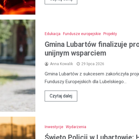
Edukacja
Fundusze europejskie
Projekty
Gmina Lubartów finalizuje pr
unijnym wsparciem
Anna Kowalik
29 lipca 2026
Gmina Lubartów z sukcesem zakończyła proje
Funduszy Europejskich dla Lubelskiego…
Czytaj dalej
Inwestycje
Wydarzenia
Święto Policji w Lubartowie: