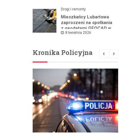
Drogi i remonty
Mieszkańcy Lubartowa
zaproszeni na spotkania
z geodetami GEOCAD w
8 kwietnia 2026
sprawie budowy S19
Kronika Policyjna