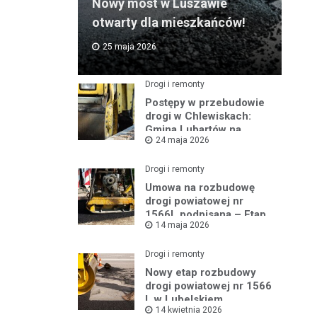
Nowy most w Luszawie
otwarty dla mieszkańców!
25 maja 2026
Drogi i remonty
Postępy w przebudowie
drogi w Chlewiskach:
Gmina Lubartów na
24 maja 2026
miejscu inwestycji
Drogi i remonty
Umowa na rozbudowę
drogi powiatowej nr
1566L podpisana – Etap
14 maja 2026
III w toku
Drogi i remonty
Nowy etap rozbudowy
drogi powiatowej nr 1566
L w Lubelskiem
14 kwietnia 2026