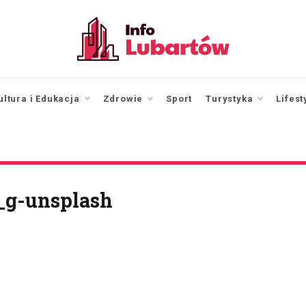
infolubartow.pl
Portal informacyjny dla
mieszkańców Lubartowa
ultura i Edukacja
Zdrowie
Sport
Turystyka
Lifest
_g-unsplash