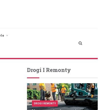
yle
Drogi I Remonty
DROGI I REMONTY