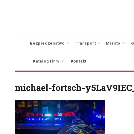
Skip
to
content
Bezpieczeństwo
Transport
Miasto
K
Katalog firm
Kontakt
michael-fortsch-y5LaV9IEC