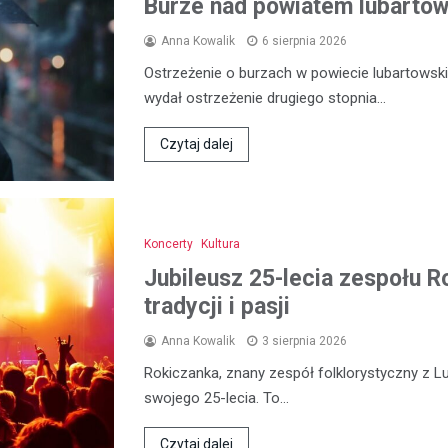
Burze nad powiatem lubartows
Anna Kowalik
6 sierpnia 2026
Ostrzeżenie o burzach w powiecie lubartowski
wydał ostrzeżenie drugiego stopnia…
Czytaj dalej
Koncerty
Kultura
Jubileusz 25-lecia zespołu R
tradycji i pasji
Anna Kowalik
3 sierpnia 2026
Rokiczanka, znany zespół folklorystyczny z L
swojego 25-lecia. To…
Czytaj dalej