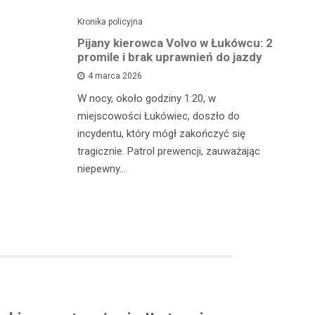
Kronika policyjna
Kro
ch: 23-
Pijany kierowca Volvo w Łukówcu: 2
P
z przejęte
promile i brak uprawnień do jazdy
lu
4 marca 2026
W nocy, około godziny 1:20, w
W 
 Michowa
miejscowości Łukówiec, doszło do
Ko
kobiety,
incydentu, który mógł zakończyć się
co
ternetowego.
tragicznie. Patrol prewencji, zauważając
do
…
niepewny…
ro