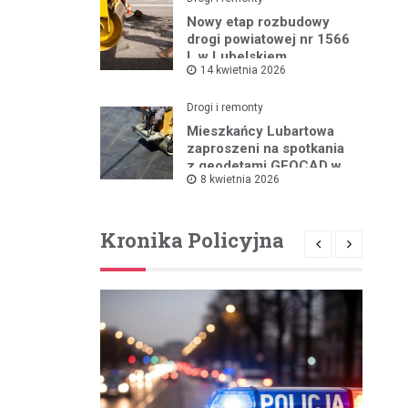
Nowy etap rozbudowy
drogi powiatowej nr 1566
L w Lubelskiem
14 kwietnia 2026
Drogi i remonty
Mieszkańcy Lubartowa
zaproszeni na spotkania
z geodetami GEOCAD w
8 kwietnia 2026
sprawie budowy S19
Kronika Policyjna