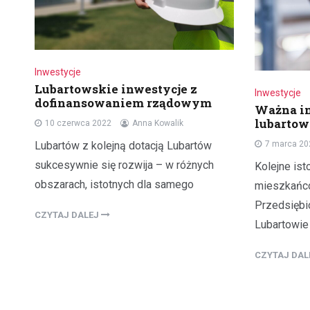
Inwestycje
Lubartowskie inwestycje z
Inwestycje
dofinansowaniem rządowym
Ważna i
lubartow
10 czerwca 2022
Anna Kowalik
Lubartów z kolejną dotacją Lubartów
7 marca 20
sukcesywnie się rozwija – w różnych
Kolejne ist
obszarach, istotnych dla samego
mieszkańc
Przedsiębi
CZYTAJ DALEJ
Lubartowie
CZYTAJ DA