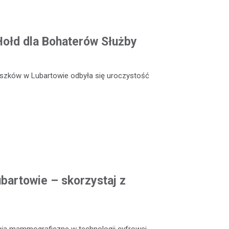
 Hołd dla Bohaterów Służby
szków w Lubartowie odbyła się uroczystość
artowie – skorzystaj z
nia mammograficzne w technologii cyfrowej,