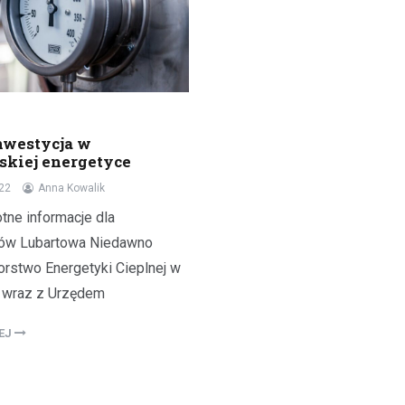
nwestycja w
skiej energetyce
22
Anna Kowalik
otne informacje dla
ów Lubartowa Niedawno
orstwo Energetyki Cieplnej w
 wraz z Urzędem
LEJ