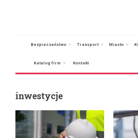
Skip
to
content
Bezpieczeństwo
Transport
Miasto
K
Katalog firm
Kontakt
inwestycje