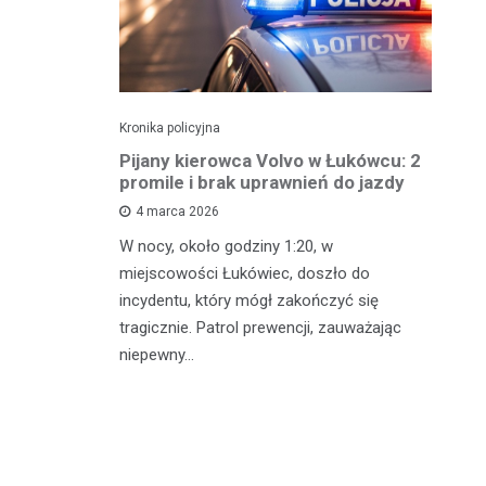
Kronika policyjna
Kro
ch: 23-
Pijany kierowca Volvo w Łukówcu: 2
P
z przejęte
promile i brak uprawnień do jazdy
lu
4 marca 2026
W nocy, około godziny 1:20, w
W 
 Michowa
miejscowości Łukówiec, doszło do
Ko
kobiety,
incydentu, który mógł zakończyć się
co
ternetowego.
tragicznie. Patrol prewencji, zauważając
do
…
niepewny…
ro