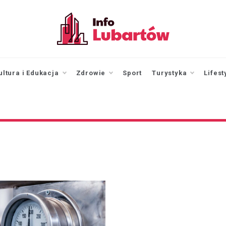
infolubartow.pl
Portal informacyjny dla
mieszkańców Lubartowa
ultura i Edukacja
Zdrowie
Sport
Turystyka
Lifest