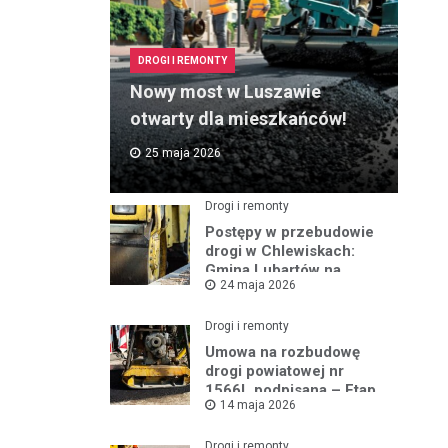
DROGI I REMONTY
Nowy most w Luszawie
otwarty dla mieszkańców!
25 maja 2026
Drogi i remonty
Postępy w przebudowie
drogi w Chlewiskach:
Gmina Lubartów na
24 maja 2026
miejscu inwestycji
Drogi i remonty
Umowa na rozbudowę
drogi powiatowej nr
1566L podpisana – Etap
14 maja 2026
III w toku
Drogi i remonty