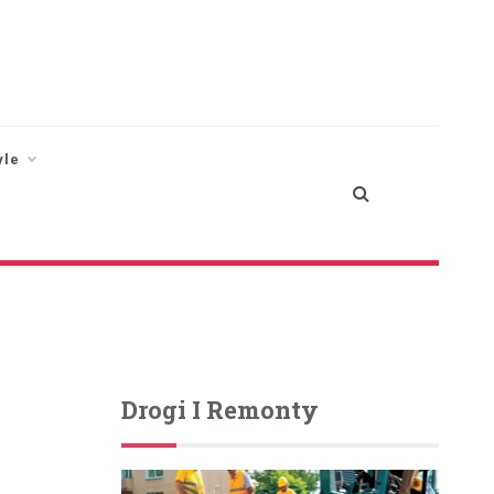
yle
Drogi I Remonty