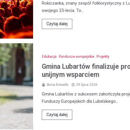
Rokiczanka, znany zespół folklorystyczny z L
swojego 25-lecia. To…
Czytaj dalej
Edukacja
Fundusze europejskie
Projekty
Gmina Lubartów finalizuje pr
unijnym wsparciem
Anna Kowalik
29 lipca 2026
Gmina Lubartów z sukcesem zakończyła proje
Funduszy Europejskich dla Lubelskiego…
Czytaj dalej