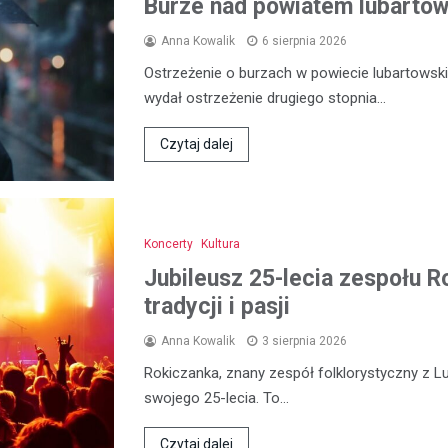
Burze nad powiatem lubartows
Anna Kowalik
6 sierpnia 2026
Ostrzeżenie o burzach w powiecie lubartowski
wydał ostrzeżenie drugiego stopnia…
Czytaj dalej
Koncerty
Kultura
Jubileusz 25-lecia zespołu R
tradycji i pasji
Anna Kowalik
3 sierpnia 2026
Rokiczanka, znany zespół folklorystyczny z L
swojego 25-lecia. To…
Czytaj dalej