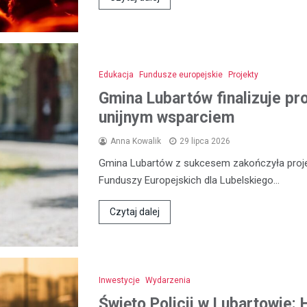
Edukacja
Fundusze europejskie
Projekty
Gmina Lubartów finalizuje pr
unijnym wsparciem
Anna Kowalik
29 lipca 2026
Gmina Lubartów z sukcesem zakończyła proje
Funduszy Europejskich dla Lubelskiego…
Czytaj dalej
Inwestycje
Wydarzenia
Święto Policji w Lubartowie: