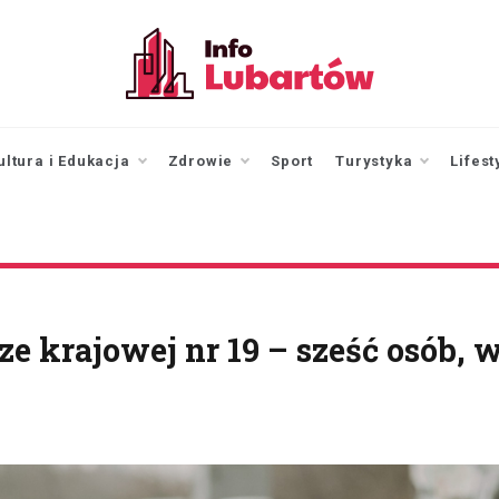
infolubartow.pl
Portal informacyjny dla
mieszkańców Lubartowa
ultura i Edukacja
Zdrowie
Sport
Turystyka
Lifest
e krajowej nr 19 – sześć osób, 