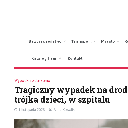
Skip
to
content
Bezpieczeństwo
Transport
Miasto
K
Katalog firm
Kontakt
Wypadki i zdarzenia
Tragiczny wypadek na drodz
trójka dzieci, w szpitalu
1 listopada 2023
Anna Kowalik