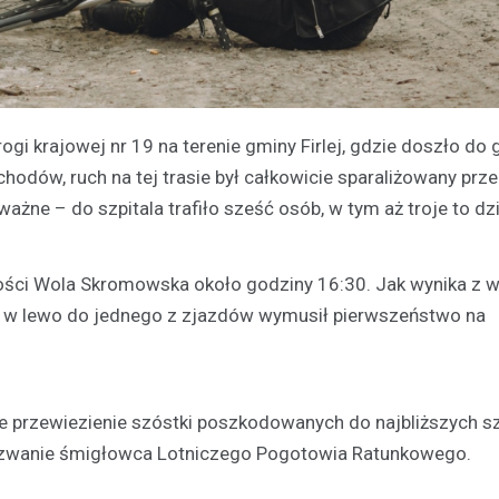
ogi krajowej nr 19 na terenie gminy Firlej, gdzie doszło do
odów, ruch na tej trasie był całkowicie sparaliżowany prz
ważne – do szpitala trafiło sześć osób, w tym aż troje to dzi
ości Wola Skromowska około godziny 16:30. Jak wynika z 
ętu w lewo do jednego z zjazdów wymusił pierwszeństwo na
przewiezienie szóstki poszkodowanych do najbliższych szp
wezwanie śmigłowca Lotniczego Pogotowia Ratunkowego.