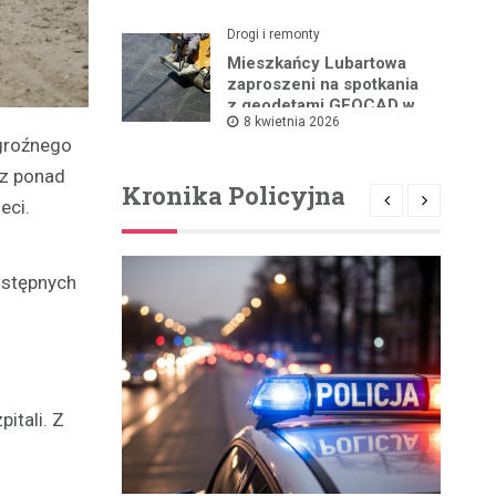
Drogi i remonty
Mieszkańcy Lubartowa
zaproszeni na spotkania
z geodetami GEOCAD w
8 kwietnia 2026
sprawie budowy S19
 groźnego
ez ponad
Kronika Policyjna
eci.
wstępnych
itali. Z