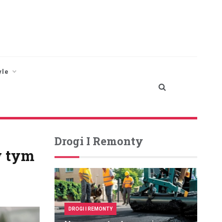
yle
Drogi I Remonty
w tym
DROGI I REMONTY