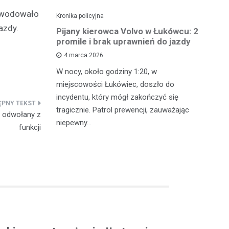
powodowało
Kronika policyjna
Kro
azdy.
ch: 23-
Pijany kierowca Volvo w Łukówcu: 2
P
z przejęte
promile i brak uprawnień do jazdy
lu
4 marca 2026
W nocy, około godziny 1:20, w
W 
 Michowa
miejscowości Łukówiec, doszło do
Ko
kobiety,
incydentu, który mógł zakończyć się
co
ternetowego.
tragicznie. Patrol prewencji, zauważając
do
, odwołany z
…
niepewny…
ro
funkcji