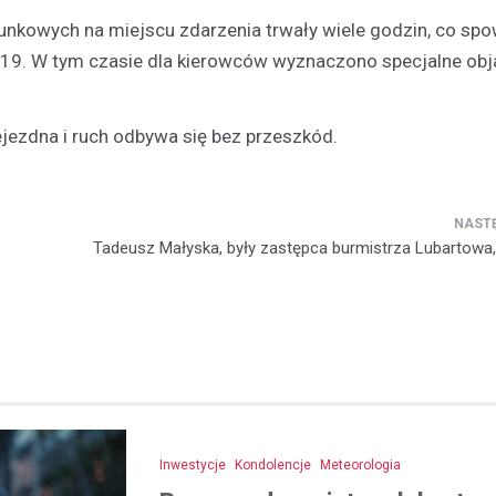
tunkowych na miejscu zdarzenia trwały wiele godzin, co s
Kronika policyjna
 19. W tym czasie dla kierowców wyznaczono specjalne obj
Oszustwo na komunikatora
latka straciła 1500 zł prze
konto znajomego
ejezdna i ruch odbywa się bez przeszkód.
21 listopada 2025
W ostatnich dniach policjanci z
otrzymali zgłoszenie od młodej 
która padła ofiarą oszustwa in
Tadeusz Małyska, były zastępca burmistrza Lubartowa
23-latka, będąc przekonana, że
Inwestycje
Kondolencje
Meteorologia