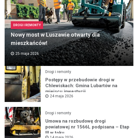
DROGI I REMONTY
Nowy most w Luszawie otwarty dla
mieszkańców!
25 maja 2026
Drogi i remonty
Postępy w przebudowie drogi w
Chlewiskach: Gmina Lubartów na
miejscu inwestycji
24 maja 2026
Drogi i remonty
Umowa na rozbudowę drogi
powiatowej nr 1566L podpisana – Etap
III w toku
14 maja 2026