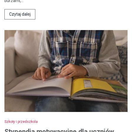
burzami,…
Czytaj dalej
Szkoły i przedszkola
Stypendia motywacyjne dla uczniów