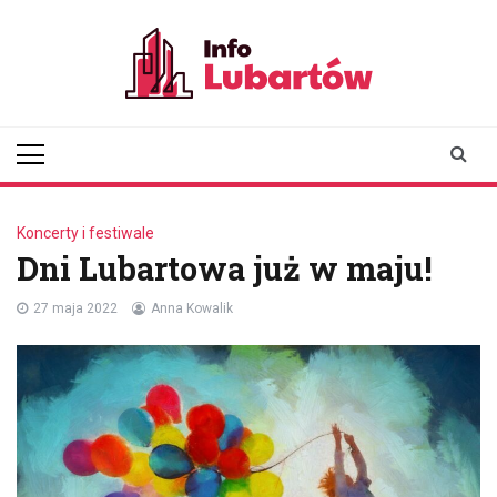
Skip
to
content
infolubartow.pl
Portal informacyjny dla
mieszkańców Lubartowa
Koncerty i festiwale
Dni Lubartowa już w maju!
27 maja 2022
Anna Kowalik