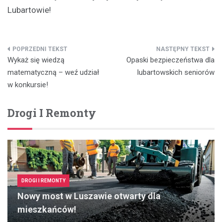
Lubartowie!
Nawigacja
Wykaż się wiedzą
Opaski bezpieczeństwa dla
wpisu
matematyczną – weź udział
lubartowskich seniorów
w konkursie!
Drogi I Remonty
DROGI I REMONTY
Nowy most w Luszawie otwarty dla
mieszkańców!