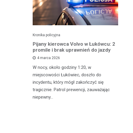
Kronika policyjna
Kro
ch: 23-
Pijany kierowca Volvo w Łukówcu: 2
P
z przejęte
promile i brak uprawnień do jazdy
lu
4 marca 2026
W nocy, około godziny 1:20, w
W 
 Michowa
miejscowości Łukówiec, doszło do
Ko
kobiety,
incydentu, który mógł zakończyć się
co
ternetowego.
tragicznie. Patrol prewencji, zauważając
do
…
niepewny…
ro