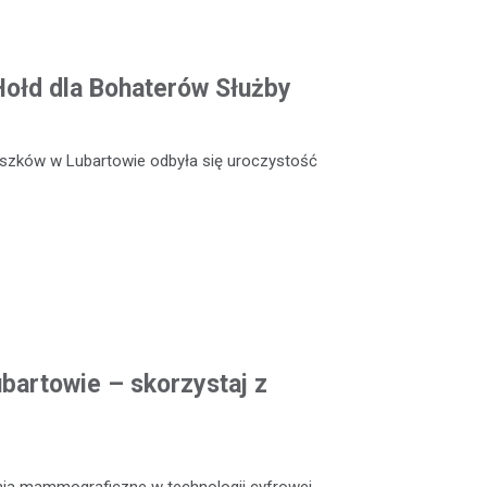
 Hołd dla Bohaterów Służby
szków w Lubartowie odbyła się uroczystość
artowie – skorzystaj z
nia mammograficzne w technologii cyfrowej,