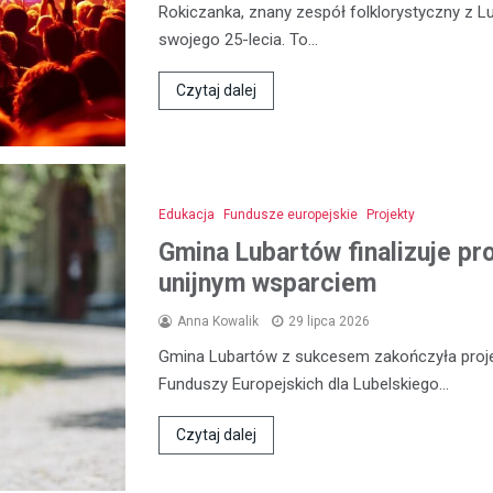
Rokiczanka, znany zespół folklorystyczny z L
swojego 25-lecia. To…
Czytaj dalej
Edukacja
Fundusze europejskie
Projekty
Gmina Lubartów finalizuje pr
unijnym wsparciem
Anna Kowalik
29 lipca 2026
Gmina Lubartów z sukcesem zakończyła proje
Funduszy Europejskich dla Lubelskiego…
Czytaj dalej