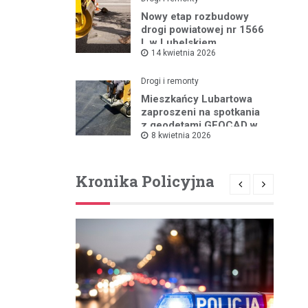
Nowy etap rozbudowy
drogi powiatowej nr 1566
L w Lubelskiem
14 kwietnia 2026
Drogi i remonty
Mieszkańcy Lubartowa
zaproszeni na spotkania
z geodetami GEOCAD w
8 kwietnia 2026
sprawie budowy S19
Kronika Policyjna