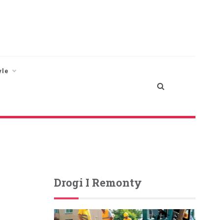
yle
Drogi I Remonty