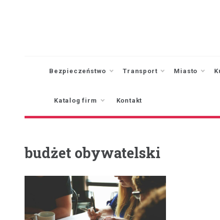
Skip
to
content
Bezpieczeństwo
Transport
Miasto
K
Katalog firm
Kontakt
budżet obywatelski