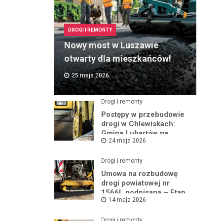
DROGI I REMONTY
Nowy most w Luszawie
otwarty dla mieszkańców!
25 maja 2026
Drogi i remonty
Postępy w przebudowie
drogi w Chlewiskach:
Gmina Lubartów na
24 maja 2026
miejscu inwestycji
Drogi i remonty
Umowa na rozbudowę
drogi powiatowej nr
1566L podpisana – Etap
14 maja 2026
III w toku
Drogi i remonty