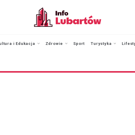
infolubartow.pl
Portal informacyjny dla
mieszkańców Lubartowa
ultura i Edukacja
Zdrowie
Sport
Turystyka
Lifest