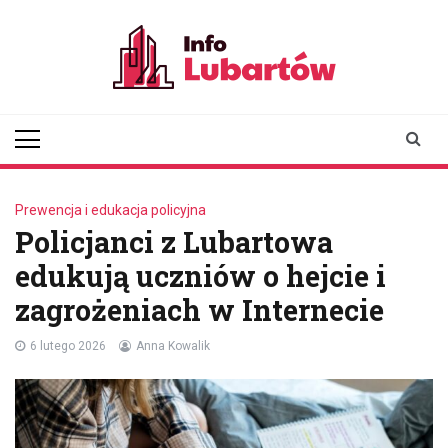
Skip
to
content
infolubartow.pl
Portal informacyjny dla
mieszkańców Lubartowa
Prewencja i edukacja policyjna
Policjanci z Lubartowa
edukują uczniów o hejcie i
zagrożeniach w Internecie
6 lutego 2026
Anna Kowalik