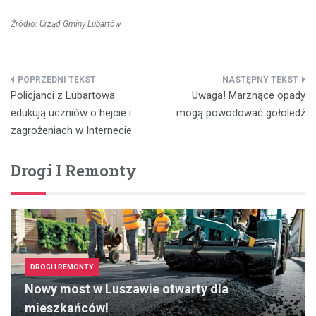
Źródło: Urząd Gminy Lubartów
Nawigacja
Policjanci z Lubartowa
Uwaga! Marznące opady
wpisu
edukują uczniów o hejcie i
mogą powodować gołoledź
zagrożeniach w Internecie
Drogi I Remonty
DROGI I REMONTY
Nowy most w Luszawie otwarty dla
mieszkańców!