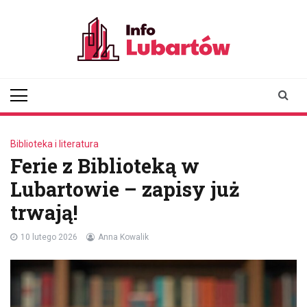
Skip
to
content
infolubartow.pl
Portal informacyjny dla
mieszkańców Lubartowa
Biblioteka i literatura
Ferie z Biblioteką w
Lubartowie – zapisy już
trwają!
10 lutego 2026
Anna Kowalik