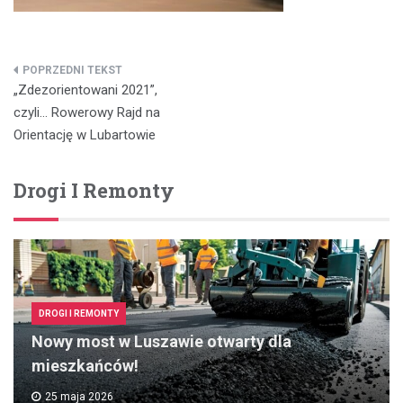
Nawigacja
„Zdezorientowani 2021”,
wpisu
czyli… Rowerowy Rajd na
Orientację w Lubartowie
Drogi I Remonty
DROGI I REMONTY
Nowy most w Luszawie otwarty dla
mieszkańców!
25 maja 2026