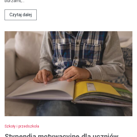
burzami,…
Czytaj dalej
Szkoły i przedszkola
Stypendia motywacyjne dla uczniów