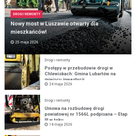
DROGI I REMONTY
Nowy most w Luszawie otwarty dla
mieszkańców!
25 maja 2026
Drogi i remonty
Postępy w przebudowie drogi w
Chlewiskach: Gmina Lubartów na
miejscu inwestycji
24 maja 2026
Drogi i remonty
Umowa na rozbudowę drogi
powiatowej nr 1566L podpisana – Etap
III w toku
14 maja 2026