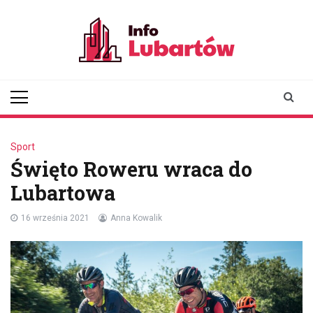
Skip
to
content
infolubartow.pl
Portal informacyjny dla
mieszkańców Lubartowa
Sport
Święto Roweru wraca do
Lubartowa
16 września 2021
Anna Kowalik