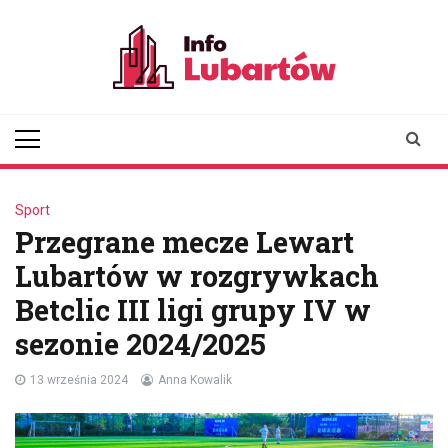
Skip
to
content
infolubartow.pl
Portal informacyjny dla
mieszkańców Lubartowa
Sport
Przegrane mecze Lewart
Lubartów w rozgrywkach
Betclic III ligi grupy IV w
sezonie 2024/2025
13 września 2024
Anna Kowalik