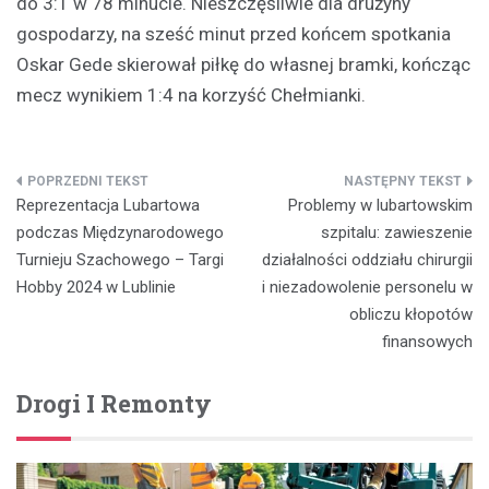
do 3:1 w 78 minucie. Nieszczęśliwie dla drużyny
gospodarzy, na sześć minut przed końcem spotkania
Oskar Gede skierował piłkę do własnej bramki, kończąc
mecz wynikiem 1:4 na korzyść Chełmianki.
Nawigacja
Reprezentacja Lubartowa
Problemy w lubartowskim
wpisu
podczas Międzynarodowego
szpitalu: zawieszenie
Turnieju Szachowego – Targi
działalności oddziału chirurgii
Hobby 2024 w Lublinie
i niezadowolenie personelu w
obliczu kłopotów
finansowych
Drogi I Remonty