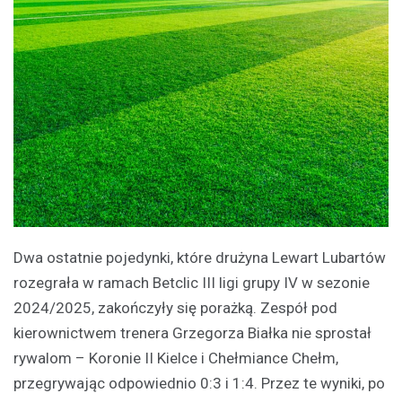
Dwa ostatnie pojedynki, które drużyna Lewart Lubartów
rozegrała w ramach Betclic III ligi grupy IV w sezonie
2024/2025, zakończyły się porażką. Zespół pod
kierownictwem trenera Grzegorza Białka nie sprostał
rywalom – Koronie II Kielce i Chełmiance Chełm,
przegrywając odpowiednio 0:3 i 1:4. Przez te wyniki, po