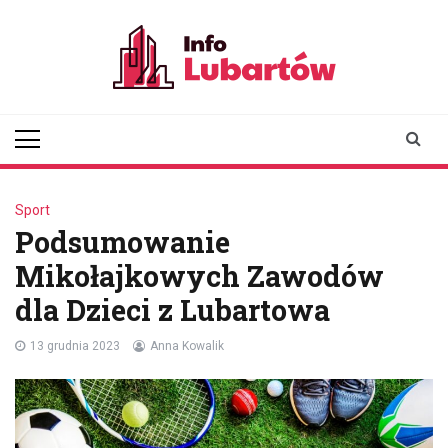
Skip
to
content
infolubartow.pl
Portal informacyjny dla
mieszkańców Lubartowa
Sport
Podsumowanie
Mikołajkowych Zawodów
dla Dzieci z Lubartowa
13 grudnia 2023
Anna Kowalik