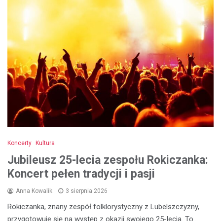
Koncerty
Kultura
Jubileusz 25-lecia zespołu Rokiczanka:
Koncert pełen tradycji i pasji
Anna Kowalik
3 sierpnia 2026
Rokiczanka, znany zespół folklorystyczny z Lubelszczyzny,
przygotowuje się na występ z okazji swojego 25-lecia. To…