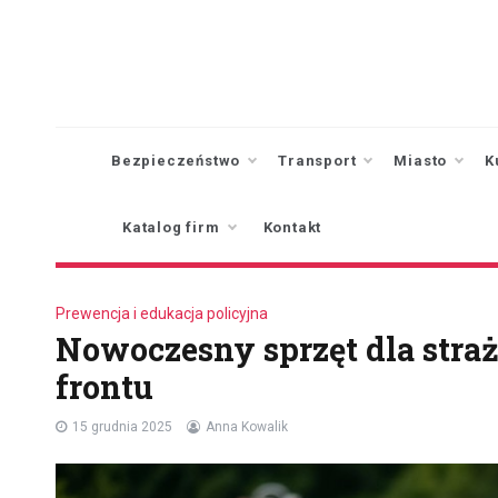
Skip
to
content
Bezpieczeństwo
Transport
Miasto
K
Katalog firm
Kontakt
Prewencja i edukacja policyjna
Nowoczesny sprzęt dla straż
frontu
15 grudnia 2025
Anna Kowalik