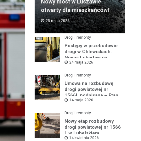
Nowy most w Luszawie
otwarty dla mieszkańców!
25 maja 2026
Drogi i remonty
Postępy w przebudowie
drogi w Chlewiskach:
Gmina Lubartów na
24 maja 2026
miejscu inwestycji
Drogi i remonty
Umowa na rozbudowę
drogi powiatowej nr
1566L podpisana – Etap
14 maja 2026
III w toku
Drogi i remonty
Nowy etap rozbudowy
drogi powiatowej nr 1566
L w Lubelskiem
14 kwietnia 2026