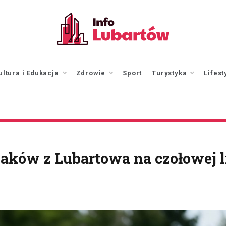
infolubartow.pl
Portal informacyjny dla
mieszkańców Lubartowa
ultura i Edukacja
Zdrowie
Sport
Turystyka
Lifest
aków z Lubartowa na czołowej l