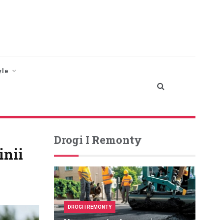
yle
Drogi I Remonty
inii
DROGI I REMONTY