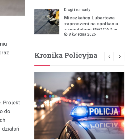
Drogi i remonty
Mieszkańcy Lubartowa
zaproszeni na spotkania
.
z geodetami GEOCAD w
8 kwietnia 2026
sprawie budowy S19
niu
oraz
Kronika Policyjna
. Projekt
o do
ach
 działań