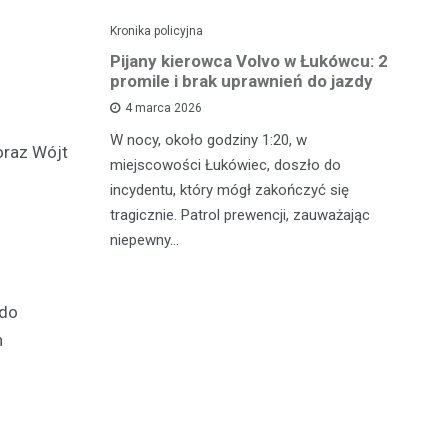
Kronika policyjna
Kro
ch: 23-
Pijany kierowca Volvo w Łukówcu: 2
P
z przejęte
promile i brak uprawnień do jazdy
lu
4 marca 2026
W nocy, około godziny 1:20, w
W 
oraz Wójt
 Michowa
miejscowości Łukówiec, doszło do
Ko
kobiety,
incydentu, który mógł zakończyć się
co
ternetowego.
tragicznie. Patrol prewencji, zauważając
do
…
niepewny…
ro
 do
h