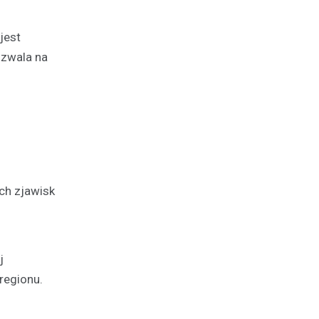
jest
ozwala na
ch zjawisk
j
regionu.