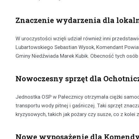
Znaczenie wydarzenia dla lokal
W uroczystości wzięli udział również inni przedstaw
Lubartowskiego Sebastian Wysok, Komendant Powiato
Gminy Niedźwiada Marek Kubik. Obecność tych osób 
Nowoczesny sprzęt dla Ochotnicz
Jednostka OSP w Pałecznicy otrzymała ciężki samo
transportu wody pitnej i gaśniczej. Taki sprzęt zna
kryzysowych, takich jak pożary czy susze, co z kol
Nowe wyposażenie dla Komendy