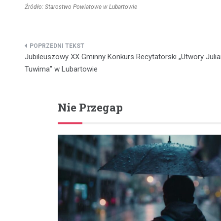
Źródło: Starostwo Powiatowe w Lubartowie
Nawigacja
Jubileuszowy XX Gminny Konkurs Recytatorski „Utwory Juli
wpisu
Tuwima” w Lubartowie
Nie Przegap