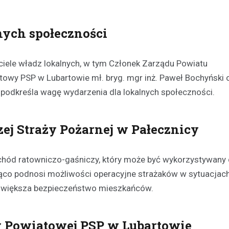
Kronika policyjna
nych społeczności
Oszustwo na komunikatora
latka straciła 1500 zł prze
konto znajomego
iciele władz lokalnych, w tym Członek Zarządu Powiatu
21 listopada 2025
wy PSP w Lubartowie mł. bryg. mgr inż. Paweł Bochyński 
W ostatnich dniach policjanci z
podkreśla wagę wydarzenia dla lokalnych społeczności.
otrzymali zgłoszenie od młodej 
która padła ofiarą oszustwa in
23-latka, będąc przekonana, że
ej Straży Pożarnej w Pałecznicy
chód ratowniczo-gaśniczy, który może być wykorzystywany
cząco podnosi możliwości operacyjne strażaków w sytuacjac
ei zwiększa bezpieczeństwo mieszkańców.
 Powiatowej PSP w Lubartowie