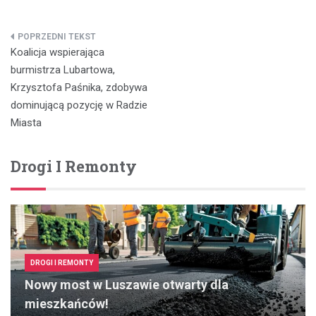
Nawigacja
Koalicja wspierająca
wpisu
burmistrza Lubartowa,
Krzysztofa Paśnika, zdobywa
dominującą pozycję w Radzie
Miasta
Drogi I Remonty
DROGI I REMONTY
Nowy most w Luszawie otwarty dla
mieszkańców!