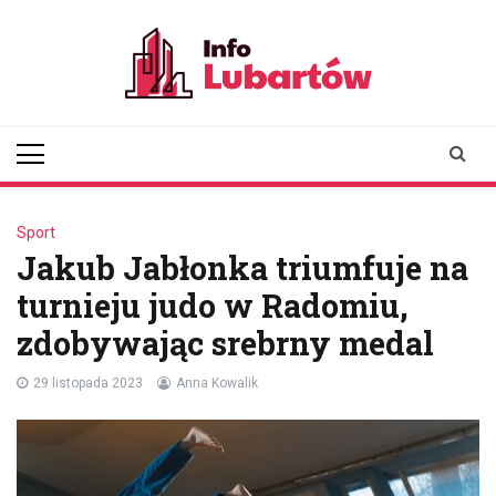
Skip
to
content
infolubartow.pl
Portal informacyjny dla
mieszkańców Lubartowa
Sport
Jakub Jabłonka triumfuje na
turnieju judo w Radomiu,
zdobywając srebrny medal
29 listopada 2023
Anna Kowalik