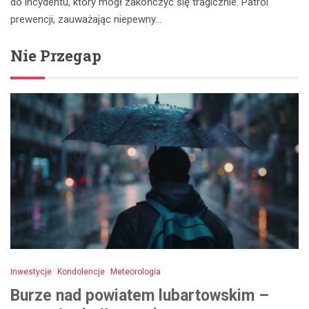
do incydentu, który mógł zakończyć się tragicznie. Patrol
prewencji, zauważając niepewny…
Nie Przegap
Inwestycje
Kondolencje
Meteorologia
Burze nad powiatem lubartowskim –