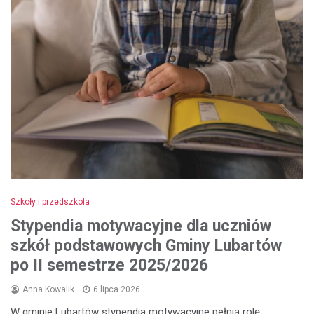
Szkoły i przedszkola
Stypendia motywacyjne dla uczniów
szkół podstawowych Gminy Lubartów
po II semestrze 2025/2026
Anna Kowalik
6 lipca 2026
W gminie Lubartów stypendia motywacyjne pełnią rolę