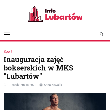
Skip
to
content
infolubartow.pl
Portal informacyjny dla
mieszkańców Lubartowa
Sport
Inauguracja zajęć
bokserskich w MKS
"Lubartów"
11 października 2023
Anna Kowalik