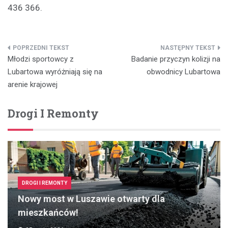
436 366.
Nawigacja
Młodzi sportowcy z
Badanie przyczyn kolizji na
wpisu
Lubartowa wyróżniają się na
obwodnicy Lubartowa
arenie krajowej
Drogi I Remonty
DROGI I REMONTY
Nowy most w Luszawie otwarty dla
mieszkańców!